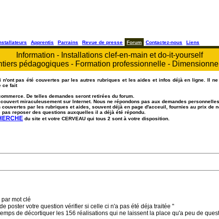
nstallateurs
Apprentis
Parrains
Revue de presse
Forum
Contactez-nous
Liens
Information - Installations clef-en-main et do-it-yourself
tiers pédagogiques - Formation professionnelle - Dimensionn
n'ont pas été couvertes par les autres rubriques et les aides et infos déjà en ligne. Il ne 
 ce fait
commerce. De telles demandes seront retirées du forum.
 découvert miraculeusement sur Internet. Nous ne répondons pas aux demandes personnelles
n couvertes par les rubriques et aides, souvent déjà en page d'acceuil, fournies au prix d
 pas reposer des questions auxquelles il a déjà été répondu.
CHERCHE
du site et votre CERVEAU qui tous 2 sont à votre disposition.
 par mot clé
oster votre question vérifier si celle ci n'a pas été déja traitée "
 temps de décortiquer les 156 réalisations qui ne laissent la place qu'a peu de quest