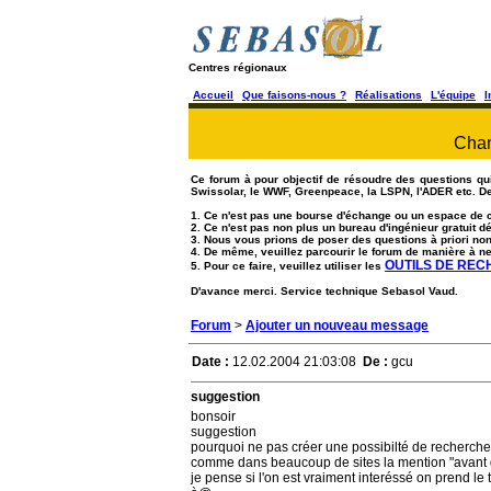
Centres régionaux
Accueil
Que faisons-nous ?
Réalisations
L'équipe
I
Chan
Ce forum à pour objectif de résoudre des questions qui 
Swissolar, le WWF, Greenpeace, la LSPN, l'ADER etc. De
1. Ce n'est pas une bourse d'échange ou un espace de 
2. Ce n'est pas non plus un bureau d'ingénieur gratuit
3. Nous vous prions de poser des questions à priori no
4. De même, veuillez parcourir le forum de manière à ne
OUTILS DE RE
5. Pour ce faire, veuillez utiliser les
D'avance merci. Service technique Sebasol Vaud.
Forum
>
Ajouter un nouveau message
Date :
12.02.2004 21:03:08
De :
gcu
suggestion
bonsoir
suggestion
pourquoi ne pas créer une possibilté de recherche
comme dans beaucoup de sites la mention "avant de p
je pense si l'on est vraiment interéssé on prend le