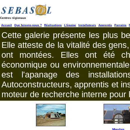
Centres régionaux
Accueil
Que faisons-nous ?
Réalisations
L'équipe
Installateurs
Apprentis
Parrains
Cette galerie présente les plus be
Elle atteste de la vitalité des gen
ont montées. Elles ont été cho
économique ou environnementale. L
est l'apanage des installation
Autoconstructeurs, apprentis et ins
moteur de recherche interne pour l
Meylan