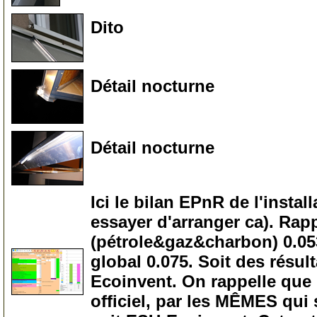
Dito
80
Détail nocturne
90
Détail nocturne
95
Ici le bilan EPnR de l'instal
essayer d'arranger ca). Rapp
(pétrole&gaz&charbon) 0.053
global 0.075. Soit des résult
Ecoinvent. On rappelle que l
officiel, par les MÊMES qui 