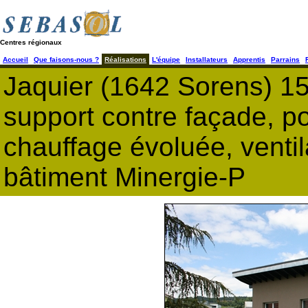
Centres régionaux
Accueil
Que faisons-nous ?
Réalisations
L'équipe
Installateurs
Apprentis
Parrains
Jaquier (1642 Sorens) 1
support contre façade, po
chauffage évoluée, venti
bâtiment Minergie-P