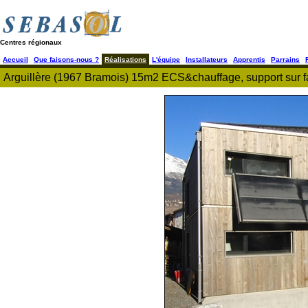
Centres régionaux
Accueil
Que faisons-nous ?
Réalisations
L'équipe
Installateurs
Apprentis
Parrains
Arguillère (1967 Bramois) 15m2 ECS&chauffage, support sur fa