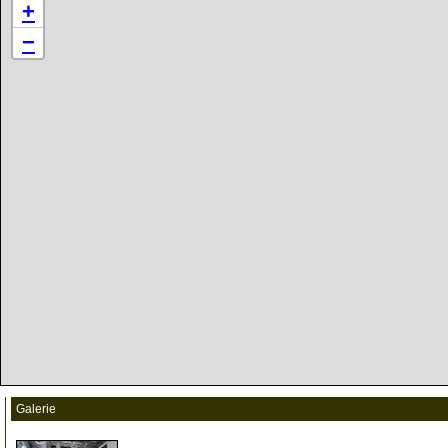
+
−
Galerie