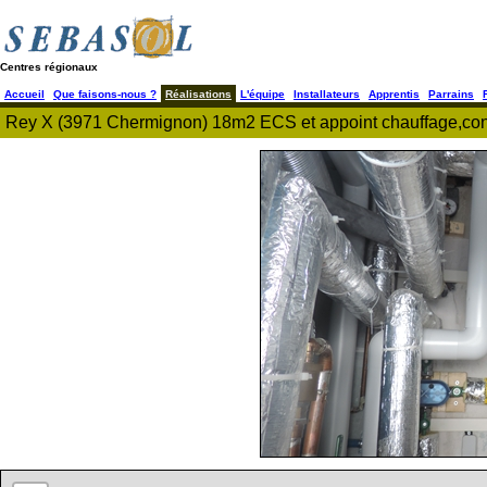
Centres régionaux
Accueil
Que faisons-nous ?
Réalisations
L'équipe
Installateurs
Apprentis
Parrains
Rey X (3971 Chermignon) 18m2 ECS et appoint chauffage,cons