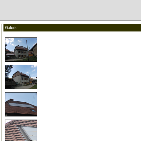
Galerie
5
10
15
20