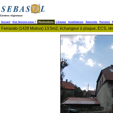
Centres régionaux
Accueil
Que faisons-nous ?
Réalisations
L'équipe
Installateurs
Apprentis
Parrains
Ferrando (1428 Mutrux) 13.5m2, échangeur à plaque, ECS, ré