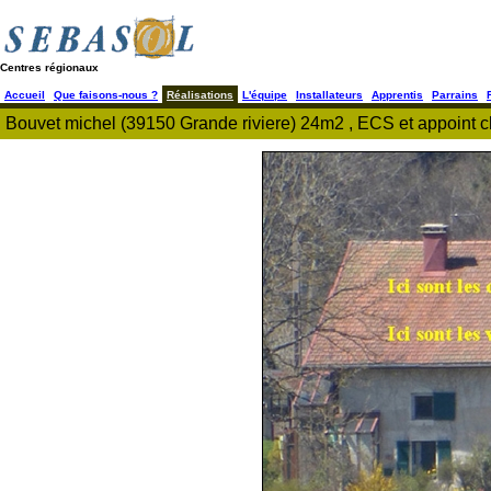
Centres régionaux
Accueil
Que faisons-nous ?
Réalisations
L'équipe
Installateurs
Apprentis
Parrains
Bouvet michel (39150 Grande riviere) 24m2 , ECS et appoint ch