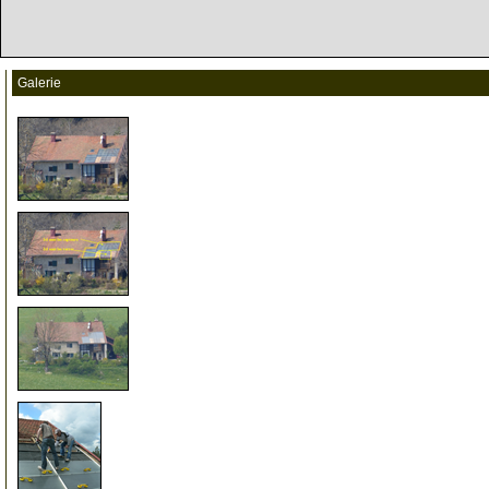
Galerie
5
10
15
20