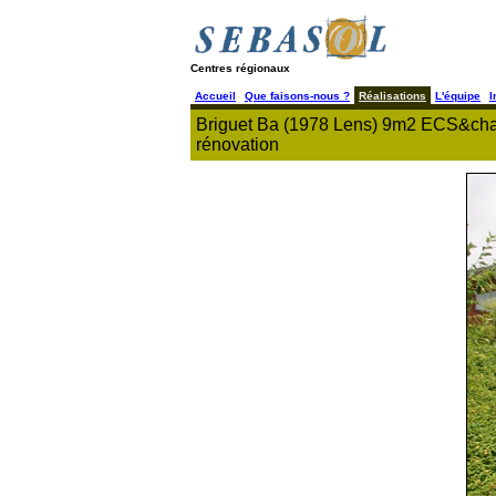
Centres régionaux
Accueil
Que faisons-nous ?
Réalisations
L'équipe
I
Briguet Ba (1978 Lens) 9m2 ECS&chauff
rénovation