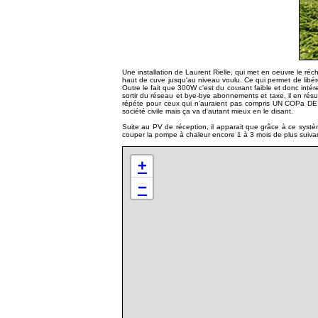
Une installation de Laurent Rielle, qui met en oeuvre le 
haut de cuve jusqu'au niveau voulu. Ce qui permet de libére
Outre le fait que 300W c'est du courant faible et donc intére
sortir du réseau et bye-bye abonnements et taxe, il en résu
répéte pour ceux qui n'auraient pas compris UN COPa 
société civile mais ça va d'autant mieux en le disant.
Suite au PV de réception, il apparait que grâce à ce systè
couper la pompe à chaleur encore 1 à 3 mois de plus suiva
+
−