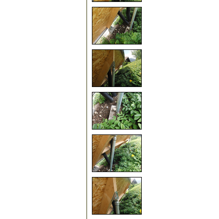
35
40
45
50
55