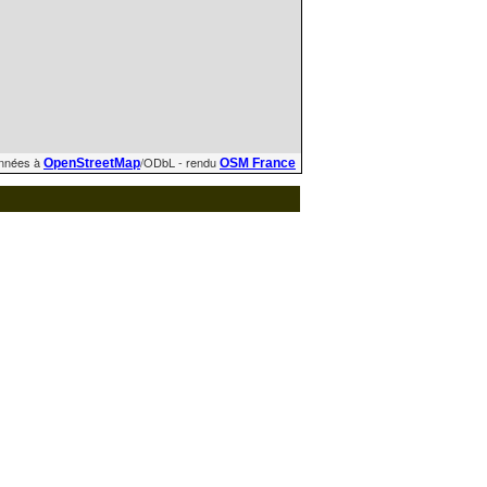
nnées à
/ODbL - rendu
OpenStreetMap
OSM France