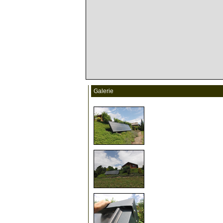
Galerie
5
7
10