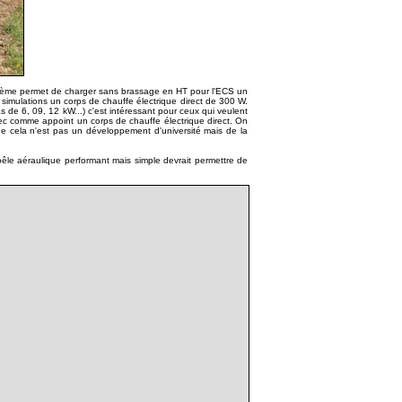
ystème permet de charger sans brassage en HT pour l'ECS un
 simulations un corps de chauffe électrique direct de 300 W.
as de 6, 09, 12 kW...) c'est intéressant pour ceux qui veulent
avec comme appoint un corps de chauffe électrique direct. On
la n'est pas un développement d'université mais de la
oêle aéraulique performant mais simple devrait permettre de