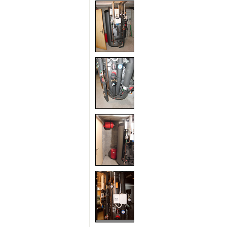
100
105
110
115