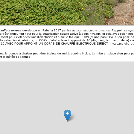
réchauffeur externe développé en Faberia 2017 par les autoconstructeurs romands. Rappel : ce s
r l'échangeur du haut pour la stratification solaire active à deux niveaux, et cela avec selon nos
ssant pour éviter des frais d'électricien et outre le fait que 300W (et non pas 3 kW, et on parle p
lte selon les simulations, un COPa global solaire + appoint de 10 (dix, dieci, ten, zehn, deca) 
DE 10 AVEC POUR APPOINT UN CORPS DE CHAUFFE ELECTRIQUE DIRECT. Il va sans dire que ce
me, la pompe à chaleur peut être éteinte de mai à octobre inclus. La mise en place d'un petit p
nt la météo de l'année.