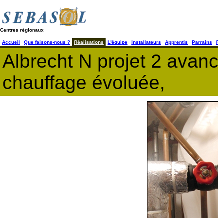
Centres régionaux
Accueil
Que faisons-nous ?
Réalisations
L'équipe
Installateurs
Apprentis
Parrains
Albrecht N projet 2 avanc
chauffage évoluée,