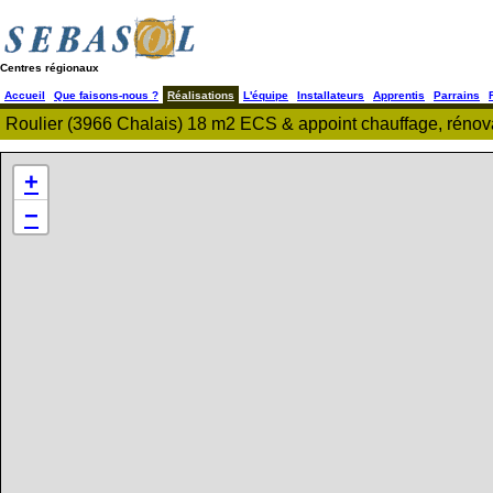
Centres régionaux
Accueil
Que faisons-nous ?
Réalisations
L'équipe
Installateurs
Apprentis
Parrains
Roulier (3966 Chalais) 18 m2 ECS & appoint chauffage, rénov
+
−