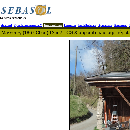
Centres régionaux
Accueil
Que faisons-nous ?
Réalisations
L'équipe
Installateurs
Apprentis
Parrains
Masserey (1867 Ollon) 12 m2 ECS & appoint chauffage, régulatio