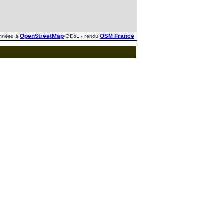
nnées à
/ODbL - rendu
OpenStreetMap
OSM France