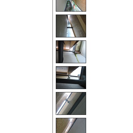
45
50
55
60
65
70