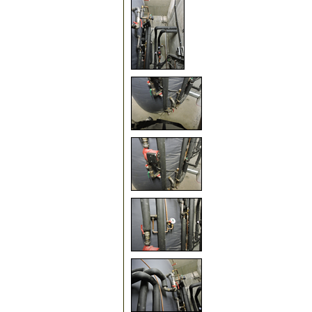
230
235
240
245
250