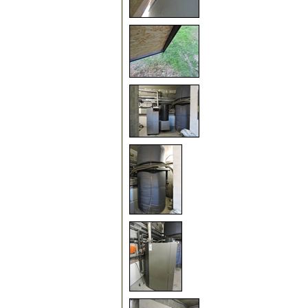
75
100
105
110