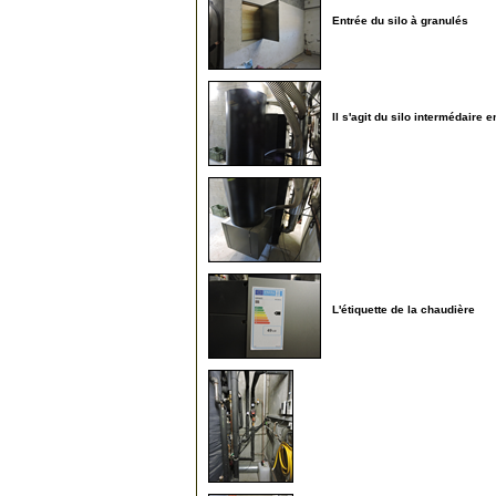
Entrée du silo à granulés
120
Il s'agit du silo intermédaire
125
130
L'étiquette de la chaudière
135
225