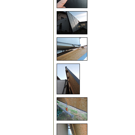
25
30
35
40