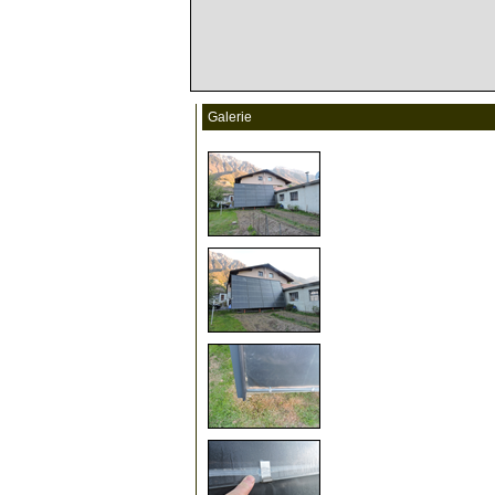
Galerie
5
10
15
20