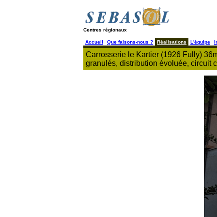
Centres régionaux
Accueil
Que faisons-nous ?
Réalisations
L'équipe
I
Carrosserie le Kartier (1926 Fully) 3
granulés, distribution évoluée, circuit c