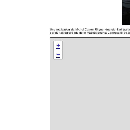
Une réalisation de Michel Carron Rhyner énergie Sarl, partic
par du fait qu'elle liquide le mazout pour la Carrosserie de l
+
−