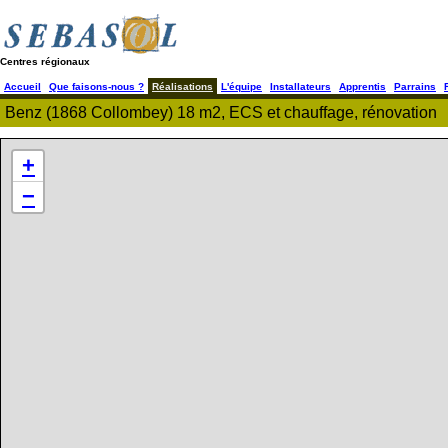
Centres régionaux
Accueil
Que faisons-nous ?
Réalisations
L'équipe
Installateurs
Apprentis
Parrains
Benz (1868 Collombey) 18 m2, ECS et chauffage, rénovation
+
−