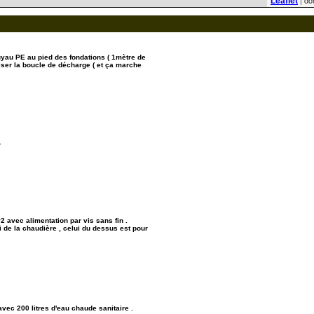
| do
Leaflet
yau PE au pied des fondations ( 1mètre de
iser la boucle de décharge ( et ça marche
.
 avec alimentation par vis sans fin .
 de la chaudière , celui du dessus est pour
avec 200 litres d'eau chaude sanitaire .