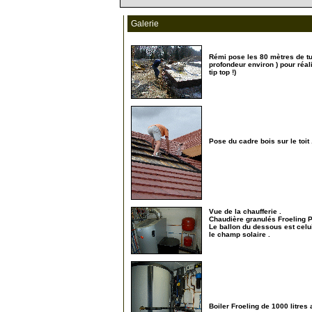
Galerie
Rémi pose les 80 mètres de tu
profondeur environ ) pour réal
tip top !)
20
Pose du cadre bois sur le toit 
30
Vue de la chaufferie .
Chaudière granulés Froeling P2
Le ballon du dessous est celui
le champ solaire .
90
Boiler Froeling de 1000 litres 