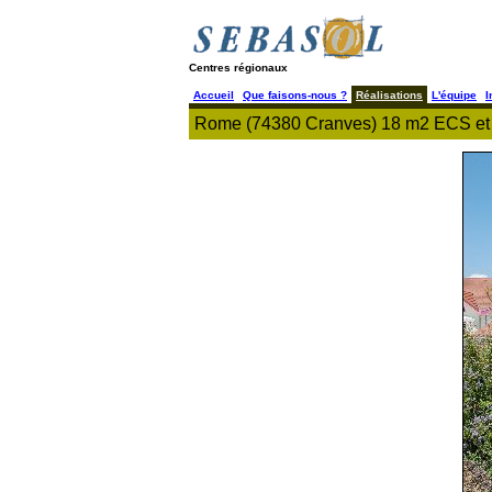
Centres régionaux
Accueil
Que faisons-nous ?
Réalisations
L'équipe
I
Rome (74380 Cranves) 18 m2 ECS et C