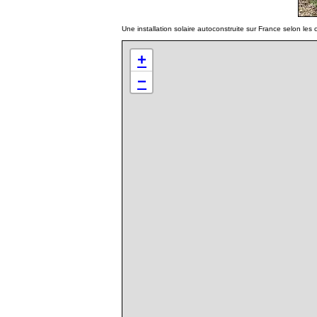
Une installation solaire autoconstruite sur France selon le
+
−