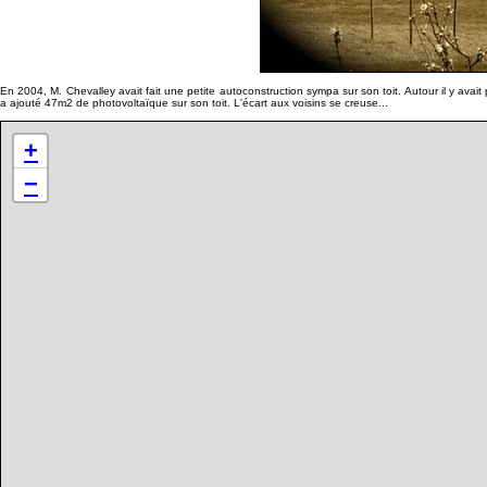
En 2004, M. Chevalley avait fait une petite autoconstruction sympa sur son toit. Autour il y avait 
a ajouté 47m2 de photovoltaïque sur son toit. L'écart aux voisins se creuse...
+
−