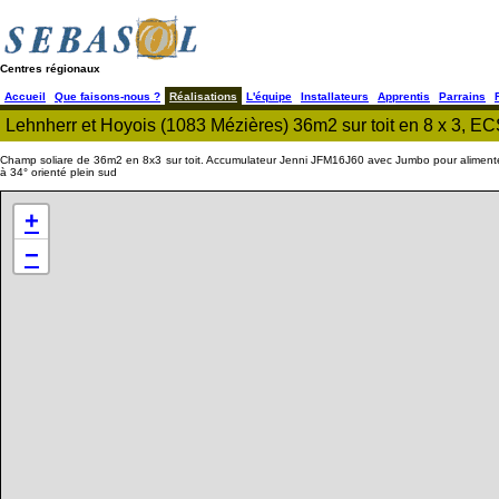
Centres régionaux
Accueil
Que faisons-nous ?
Réalisations
L'équipe
Installateurs
Apprentis
Parrains
Lehnherr et Hoyois (1083 Mézières) 36m2 sur toit en 8 x 3, E
Champ soliare de 36m2 en 8x3 sur toit. Accumulateur Jenni JFM16J60 avec Jumbo pour alimente
à 34° orienté plein sud
+
−