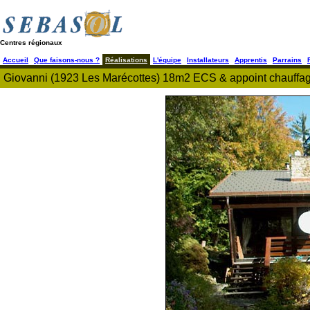
Centres régionaux
Accueil
Que faisons-nous ?
Réalisations
L'équipe
Installateurs
Apprentis
Parrains
Giovanni (1923 Les Marécottes) 18m2 ECS & appoint chauffag