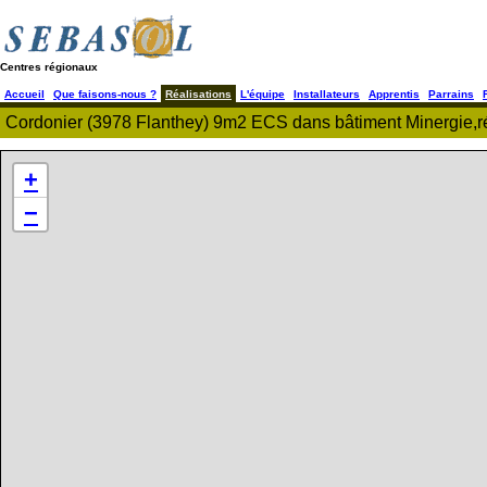
Centres régionaux
Accueil
Que faisons-nous ?
Réalisations
L'équipe
Installateurs
Apprentis
Parrains
Cordonier (3978 Flanthey) 9m2 ECS dans bâtiment Minergie,r
+
−