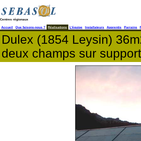
Centres régionaux
Accueil
Que faisons-nous ?
Réalisations
L'équipe
Installateurs
Apprentis
Parrains
Dulex (1854 Leysin) 36m
deux champs sur support,