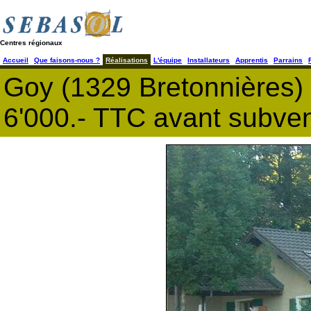
Centres régionaux
Accueil
Que faisons-nous ?
Réalisations
L'équipe
Installateurs
Apprentis
Parrains
Goy (1329 Bretonnières)
6'000.- TTC avant subven