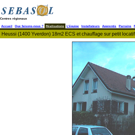
Centres régionaux
Accueil
Que faisons-nous ?
Réalisations
L'équipe
Installateurs
Apprentis
Parrains
Heussi (1400 Yverdon) 18m2 ECS et chauffage sur petit locatif