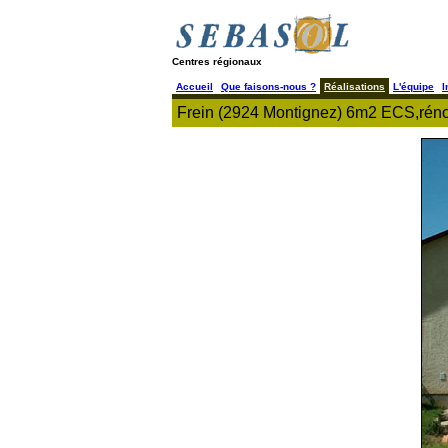
Centres régionaux
Accueil
Que faisons-nous ?
Réalisations
L'équipe
I
Frein (2924 Montignez) 6m2 ECS,réno