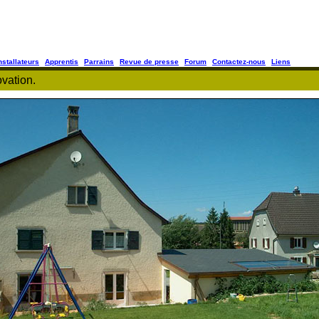
nstallateurs
Apprentis
Parrains
Revue de presse
Forum
Contactez-nous
Liens
vation.