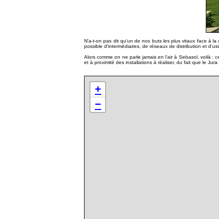
N'a-t-on pas dit qu'un de nos buts les plus vitaux face à la
possible d'intermédiaires, de réseaux de distribution et d'
Alors comme on ne parle jamais en l'air à Sebasol, voilà : c
et à proximité des installations à réaliser, du fait que le J
+
−