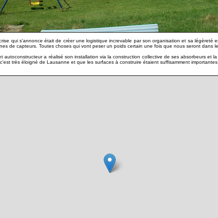
 crise qui s'annonce était de créer une logistique increvable par son organisation et sa légèreté
usines de capteurs. Toutes choses qui vont peser un poids certain une fois que nous seront dans le
et autoconstructeur a réalisé son installation via la construction collective de ses absorbeurs e
ura c'est très éloigné de Lausanne et que les surfaces à construire étaient suffisamment importantes