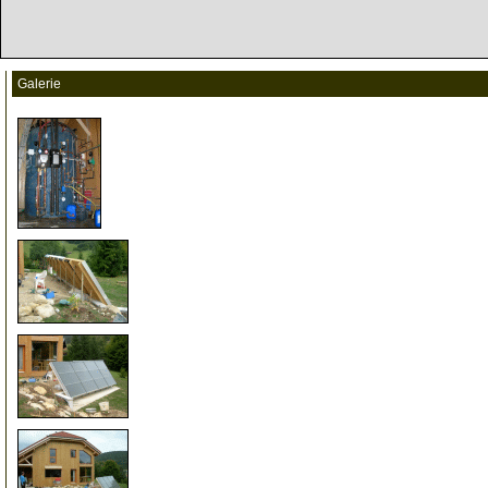
Galerie
999
999
999
999