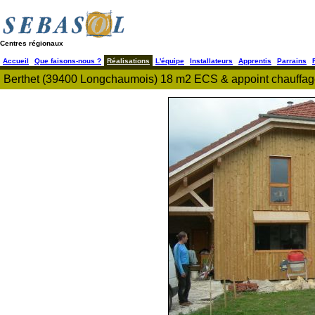
Centres régionaux
Accueil
Que faisons-nous ?
Réalisations
L'équipe
Installateurs
Apprentis
Parrains
Berthet (39400 Longchaumois) 18 m2 ECS & appoint chauffage