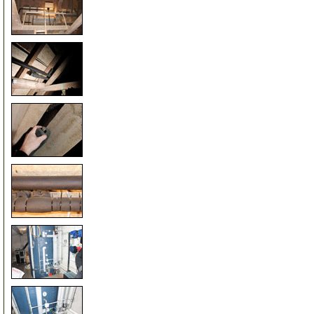
100
105
110
115
150