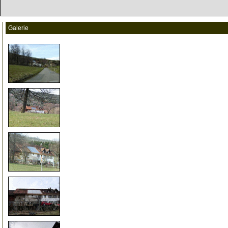
Galerie
5
10
15
20