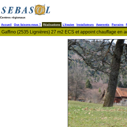
Centres régionaux
Accueil
Que faisons-nous ?
Réalisations
L'équipe
Installateurs
Apprentis
Parrains
Gaffino (2535 Lignières) 27 m2 ECS et appoint chauffage en ad