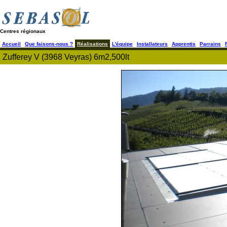
Centres régionaux
Accueil
Que faisons-nous ?
Réalisations
L'équipe
Installateurs
Apprentis
Parrains
Zufferey V (3968 Veyras) 6m2,500lt