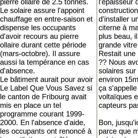
pierre ollaire de 2.5 tonnes.
l'épaisseur 
Le solaire assure l'appoint
construction
chauffage en entre-saison et
d'installer u
dispense les occupants
citerne à m
d'avoir recours au pierre
plus beau, i
ollaire durant cette période
grande vitre 
(mars-octobre). Il assure
Restait une 
aussi la tempérance en cas
?? Nous avo
d'absence.
solaires sur 
Le bâtiment aurait pour avoir
environ 15m
Le Label Que Vous Savez si
ça s'appelle
le canton de Fribourg avait
voltaïques e
mis en place un tel
capteurs pa
programme courant 1999-
2000. En l'absence d'aide,
Bon, jusqu'i
les occupants ont renoncé à
parce que mo