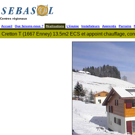
Centres régionaux
Accueil
Que faisons-nous ?
Réalisations
L'équipe
Installateurs
Apprentis
Parrains
Cretton T (1667 Enney) 13.5m2 ECS et appoint chauffage, cons