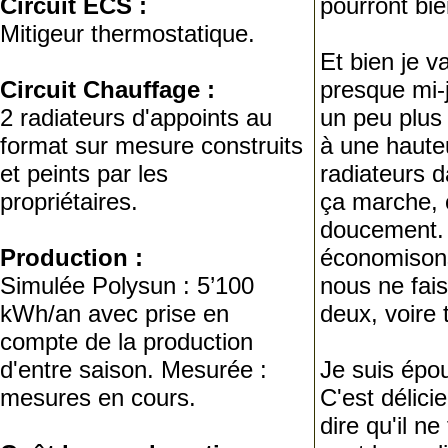
Circuit ECS :
pourront bien
Mitigeur thermostatique.
Et bien je va
Circuit Chauffage :
presque mi-j
2 radiateurs d'appoints au
un peu plus 
format sur mesure construits
à une haute
et peints par les
radiateurs 
propriétaires.
ça marche, 
doucement. 
Production :
économisons
Simulée Polysun : 5’100
nous ne fais
kWh/an avec prise en
deux, voire t
compte de la production
d'entre saison. Mesurée :
Je suis épou
mesures en cours.
C'est délici
dire qu'il n