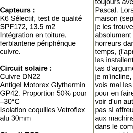
toujours ave
Capteurs :
Pascal. Lors
K6 Sélectif, test de qualité
maison (sep
SPF172, 13.5 m2
je les trouve
Intégration en toiture,
absolument c
ferblanterie périphérique
horreurs da
cuivre.
temps, (l'apr
les installe
Circuit solaire :
tas d'argum
Cuivre DN22
je m'incline
Antigel Motorex Glythermin
vois mal les
GP42. Proportion 50% pour
pour en fair
–30°C
voir d'un aut
Isolation coquilles Vetroflex
pas si affre
alu 30mm
aux machins
dans le com