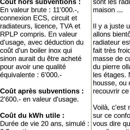
Coût hors subventions :
sont les rad
En valeur brute : 11'000.-,
maison ...
connexion ECS, circuit et
radiateurs, licence, TVA et
Il y a juste
RPLP compris. En valeur
allons bientô
d'usage, avec déduction du
radiateur est
coût d'un boiler inox qui
fait très fr
sinon aurait du être acheté
masse de cui
pour avoir une qualité
du pierre ol
équivalente : 6'000.-
les étages. 
housse, ou
Coût après subventions :
recouvrir ce 
2'600.- en valeur d'usage.
Voilà, c'es
Coût du kWh utile :
sur ce confo
Durée de vie 20 ans, simulé :
vous dire qu