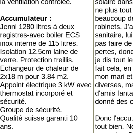
la ventilation contrôlée.
solaire dan
ne plus tou
Accumulateur :
beaucoup de
Jenni 1280 litres à deux
robinets. J'a
registres-avec boiler ECS
sanitaire, lu
inox interne de 115 litres.
pas faire de
Isolation 12.5cm laine de
pertes, donc
verre. Protection treillis.
je dis tout 
Echangeur de chaleur de
fait cela, en
2x18 m pour 3.84 m2.
mon mari et 
Appoint électrique 3 kW avec
diverses, m
thermostat incorporé et
d'amis fant
sécurité.
donné des c
Groupe de sécurité.
Qualité suisse garanti 10
Donc l'accu. 
ans.
tout bien. 