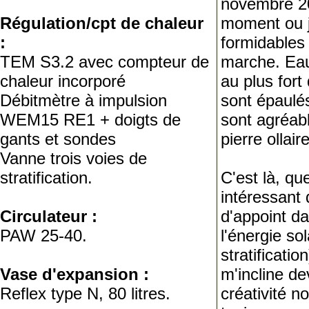
novembre 2000
Régulation/cpt de chaleur
moment ou j
:
formidables 
TEM S3.2 avec compteur de
marche. Eau
chaleur incorporé
au plus fort
Débitmètre à impulsion
sont épaulés 
WEM15 RE1 + doigts de
sont agréab
gants et sondes
pierre ollair
Vanne trois voies de
stratification.
C'est là, qu
intéressant 
Circulateur :
d'appoint da
PAW 25-40.
l'énergie sol
stratificati
Vase d'expansion :
m'incline de
Reflex type N, 80 litres.
créativité n