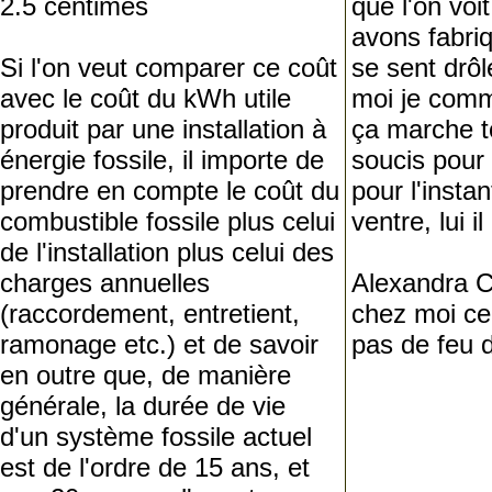
2.5 centimes
que l'on vo
avons fabriq
Si l'on veut comparer ce coût
se sent drô
avec le coût du kWh utile
moi je com
produit par une installation à
ça marche to
énergie fossile, il importe de
soucis pour l
prendre en compte le coût du
pour l'inst
combustible fossile plus celui
ventre, lui 
de l'installation plus celui des
charges annuelles
Alexandra C
(raccordement, entretient,
chez moi ce 
ramonage etc.) et de savoir
pas de feu d
en outre que, de manière
générale, la durée de vie
d'un système fossile actuel
est de l'ordre de 15 ans, et