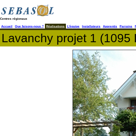
Centres régionaux
Accueil
Que faisons-nous ?
Réalisations
L'équipe
Installateurs
Apprentis
Parrains
Lavanchy projet 1 (1095