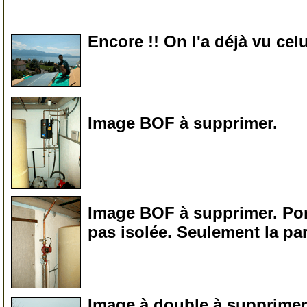
0
Encore !! On l'a déjà vu cel
0
Image BOF à supprimer.
0
Image BOF à supprimer. Pomp
pas isolée. Seulement la par
0
Image à double à supprimer