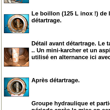
0
Le boillon (125 L inox !) d
détartrage.
0
Détail avant détartrage. Le t
.. Un mini-karcher et un asp
utilisé en alternance ici a
0
Après détartrage.
0
Groupe hydraulique et partie