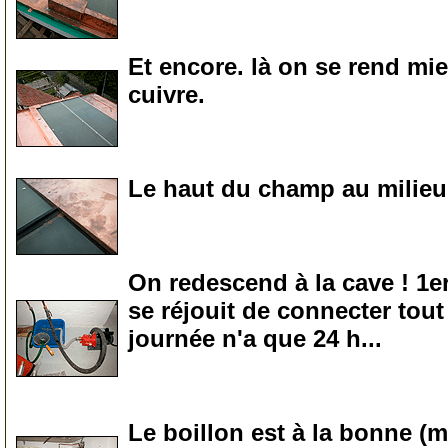
0
Et encore. là on se rend mi
cuivre.
0
Le haut du champ au milieu, 
0
On redescend à la cave ! 1er
se réjouit de connecter tou
journée n'a que 24 h...
0
Le boillon est à la bonne (me