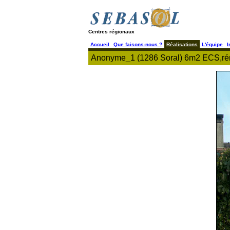
Centres régionaux
Accueil
Que faisons-nous ?
Réalisations
L'équipe
I
Anonyme_1 (1286 Soral) 6m2 ECS,ré