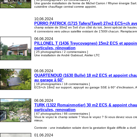
Une grande installation de ferme de Michel Carron / Rhyner énergie Sarl.
cuisinière chauffage central comme appoint.
10.06.2024
PÜRRO PATRICK (1715 Tafers/Tavel) 27m2 ECS+ch ave
champ solaire de 30m2 en 5x4 d'un côté du toit, Jenni spécial de haut
4 connexions vers udeux satellite existant de 1'500l chacun. Remplace
06.06.2024
PILLONEL T (1436 Treycovagnes) 15m2 ECS et appoint c
particules, rénovation
[ 25 photographies / 2 commentaires ]
Une installation de André Gabioud, Atelier LTC
06.06.2024
QUARTENOUD (1630 Bulle) 18 m2 ECS et appoint chau
au garage à 60°
[ 18 photographies / 18 commentaires ]
ECS+ch 18m2 sur support, appuyé au garage SSE à 60° d'inclinaison, 
06.06.2024
TURK (1322 Romainmotier) 30 m2 ECS & appoint chauffag
particules, renovation
[ 67 photographies / 66 commentaires ]
Vous le voyez le champ solaire ? Vous le voyez ? Si vous devez vous creve
mieux.
Contexte : une installation solaire dont la gestation légale difficile a dur
01.06.2024