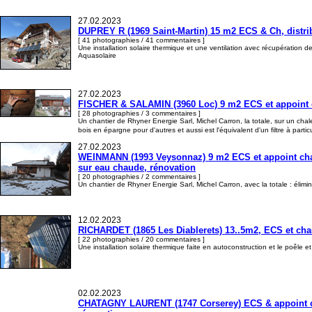
27.02.2023
DUPREY R (1969 Saint-Martin) 15 m2 ECS & Ch, distrib
[ 41 photographies / 41 commentaires ]
Une installation solaire thermique et une ventilation avec récupération de
Aquasolaire
27.02.2023
FISCHER & SALAMIN (3960 Loc) 9 m2 ECS et appoint cha
[ 28 photographies / 3 commentaires ]
Un chantier de Rhyner Energie Sarl, Michel Carron, la totale, sur un cha
bois en épargne pour d'autres et aussi est l'équivalent d'un filtre à particu
27.02.2023
WEINMANN (1993 Veysonnaz) 9 m2 ECS et appoint chauff
sur eau chaude, rénovation
[ 20 photographies / 2 commentaires ]
Un chantier de Rhyner Energie Sarl, Michel Carron, avec la totale : éliminat
12.02.2023
RICHARDET (1865 Les Diablerets) 13..5m2, ECS et chauff
[ 22 photographies / 20 commentaires ]
Une installation solaire thermique faite en autoconstruction et le poêle 
02.02.2023
CHATAGNY LAURENT (1747 Corserey) ECS & appoint ch