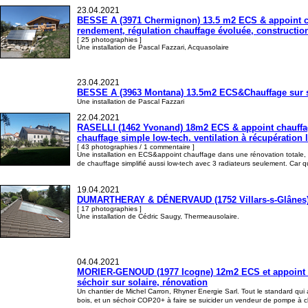
23.04.2021
BESSE A (3971 Chermignon) 13.5 m2 ECS & appoint cha
rendement, régulation chauffage évoluée, constructio
[ 25 photographies ]
Une installation de Pascal Fazzari, Acquasolaire
23.04.2021
BESSE A (3963 Montana) 13.5m2 ECS&Chauffage sur sup
Une installation de Pascal Fazzari
22.04.2021
RASELLI (1462 Yvonand) 18m2 ECS & appoint chauffage, 
chauffage simple low-tech. ventilation à récupération 
[ 43 photographies / 1 commentaire ]
Une installation en ECS&appoint chauffage dans une rénovation totale, 
de chauffage simplifié aussi low-tech avec 3 radiateurs seulement. Car q
19.04.2021
DUMARTHERAY & DÉNERVAUD (1752 Villars-s-Glânes) 1
[ 17 photographies ]
Une installation de Cédric Saugy, Thermeausolaire.
04.04.2021
MORIER-GENOUD (1977 Icogne) 12m2 ECS et appoint cha
séchoir sur solaire, rénovation
Un chantier de Michel Carron, Rhyner Energie Sarl. Tout le standard qui 
bois, et un séchoir COP20+ à faire se suicider un vendeur de pompe à ch