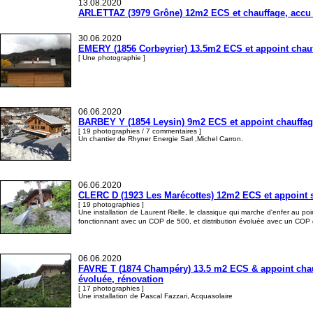
13.08.2020
ARLETTAZ (3979 Grône) 12m2 ECS et chauffage, accu d
30.06.2020
EMERY (1856 Corbeyrier) 13.5m2 ECS et appoint chauffa
[ Une photographie ]
06.06.2020
BARBEY Y (1854 Leysin) 9m2 ECS et appoint chauffage,
[ 19 photographies / 7 commentaires ]
Un chantier de Rhyner Energie Sarl ,Michel Carron.
06.06.2020
CLERC D (1923 Les Marécottes) 12m2 ECS et appoint su
[ 19 photographies ]
Une installation de Laurent Rielle, le classique qui marche d'enfer au po
fonctionnant avec un COP de 500, et distribution évoluée avec un COP de
06.06.2020
FAVRE T (1874 Champéry) 13.5 m2 ECS & appoint chauf
évoluée, rénovation
[ 17 photographies ]
Une installation de Pascal Fazzari, Acquasolaire