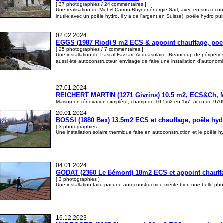
[ 37 photographies / 24 commentaires ]
Une réalisation de Michel Carron Rhyner énergie Sarl, avec en sus recons
inutile avec un poêle hydro, il y a de l'argent en Suisse), poêle hydr
02.02.2024
EGGS (1987 Riod) 9 m2 ECS & appoint chauffage, poel
[ 25 photographies / 7 commentaires ]
Une installation de Pascal Fazzari, Acquasolaire. Beaucoup de péripéties 
aussi été autoconstructeur, envisage de faire une installation d'auton
27.01.2024
REICHERT MARTIN (1271 Givrins) 10.5 m2, ECS&Ch, M
Maison en rénovation complète; champ de 10.5m2 en 1x7; accu de 970l
20.01.2024
BOSSI (1880 Bex) 13.5m2 ECS et chauffage, poêle hyd
[ 3 photographies ]
Une installation solaire thermique faite en autoconstruction et le poêle 
04.01.2024
GODAT (2360 Le Bémont) 18m2 ECS et appoint chauffag
[ 3 photographies ]
Une installation faite par une autoconstructrice mérite bien une belle p
16.12.2023