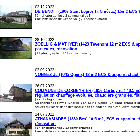
02.12.2022
DE BENOIT (1806 Saint-Légiez-la-Chiésaz) 15m2 ECS & 
[ 24 photographies / 2 commentaires ]
Une installation de Cédric Saugy, Thermeausolaire.
28.10.2022
ZOELLIG & MATHYER (1423 Tévenon) 12 m2 ECS & appoint
particules, rénovation
[ 11 photographies / 11 commentaires ]
03.09.2022
VONNEZ JL (1045 Ogens) 12 m2 ECS & appoint chauffag
26.07.2022
COMMUNE DE CORBEYRIER (1856 Corbeyrier) 40.5 m2 ECS
régulation chauffage évolulée, chaudière granulés, filt
[ 27 photographies ]
Un chantier de Rhyner Energie Sarl, Michel Carron, un grand champ pour
souder sur place dans des locaux bas de plafond, plus chaudière granulés,
24.07.2022
ATHANASIADÈS (1880 Bex) 10.5 m2, ECS et appoint cha
rénovation
[ 14 photographies / 13 commentaires ]
Une installation solaire non standard en façade réalisée en autoconstruc