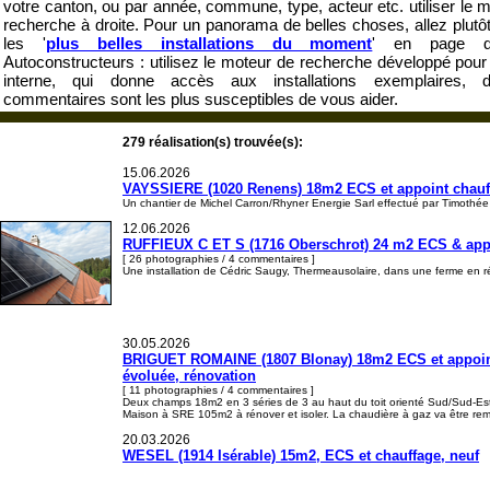
votre canton, ou par année, commune, type, acteur etc. utiliser le 
recherche à droite. Pour un panorama de belles choses, allez plutôt
les '
plus belles installations du moment
' en page d'a
Autoconstructeurs : utilisez le moteur de recherche développé pou
interne, qui donne accès aux installations exemplaires, 
commentaires sont les plus susceptibles de vous aider.
279 réalisation(s) trouvée(s):
15.06.2026
VAYSSIERE (1020 Renens) 18m2 ECS et appoint chauffag
Un chantier de Michel Carron/Rhyner Energie Sarl effectué par Timothé
12.06.2026
RUFFIEUX C ET S (1716 Oberschrot) 24 m2 ECS & appoi
[ 26 photographies / 4 commentaires ]
Une installation de Cédric Saugy, Thermeausolaire, dans une ferme en r
30.05.2026
BRIGUET ROMAINE (1807 Blonay) 18m2 ECS et appoint 
évoluée, rénovation
[ 11 photographies / 4 commentaires ]
Deux champs 18m2 en 3 séries de 3 au haut du toit orienté Sud/Sud-Est
Maison à SRE 105m2 à rénover et isoler. La chaudière à gaz va être r
20.03.2026
WESEL (1914 Isérable) 15m2, ECS et chauffage, neuf