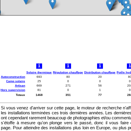
i
i
i
Solaire thermique
Régulation chauffage
Distribution chauffage
Poêle hyd
Autoconstruction
693
80
20
8
Camp solaire
25
0
0
0
Artisan
669
271
56
20
Hors supervision
81
0
1
0
Totaux
1468
351
77
28
Si vous venez d'arriver sur cette page, le moteur de recherche n'af
les installations terminées ces trois dernières années. Les dernière
ont cependant rarement beaucoup de photographies et/ou commenta
s'étoffe à mesure qu'on plonge vers le passé, donc il vous faire d
page. Pour atteindre des installations plus loin en Europe, ou plus 