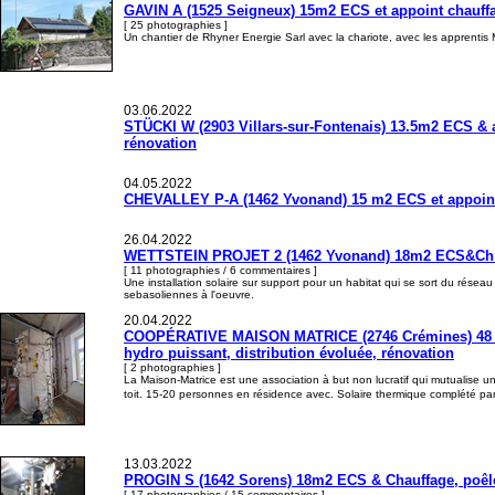
GAVIN A (1525 Seigneux) 15m2 ECS et appoint chauffag
[ 25 photographies ]
Un chantier de Rhyner Energie Sarl avec la chariote, avec les apprentis 
03.06.2022
STÜCKI W (2903 Villars-sur-Fontenais) 13.5m2 ECS & ap
rénovation
04.05.2022
CHEVALLEY P-A (1462 Yvonand) 15 m2 ECS et appoint ch
26.04.2022
WETTSTEIN PROJET 2 (1462 Yvonand) 18m2 ECS&Ch e
[ 11 photographies / 6 commentaires ]
Une installation solaire sur support pour un habitat qui se sort du rése
sebasoliennes à l'oeuvre.
20.04.2022
COOPÉRATIVE MAISON MATRICE (2746 Crémines) 48 m2 
hydro puissant, distribution évoluée, rénovation
[ 2 photographies ]
La Maison-Matrice est une association à but non lucratif qui mutualise un 
toit. 15-20 personnes en résidence avec. Solaire thermique complété p
13.03.2022
PROGIN S (1642 Sorens) 18m2 ECS & Chauffage, poêle 
[ 17 photographies / 15 commentaires ]