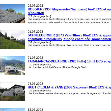
02.07.2022
ROSSIER (1955 Mayens-de-Chamoson) 6m2 ECS et appoin
rénovation
[ 22 photographies ]
Une réalisation de Michel Carron, Rhyner énergie Sarl. Les gens commenc
spéculer dessus, mais aussi si c'est le désir à se sortir du réseau tout 
01.07.2022
SCHNEEBERGER (1873 Val-d'Illiez) 18m2 ECS & appoint 
chauffage 5 radiateurs, tubage cheminée, branchement
[ 32 photographies ]
Une réalisation de Michel Carron Rhyner énergie Sarl. Et encore un chantier 
01.07.2022
TARAMARCAZ-DELASOIE (1926 Fully) 18m2 ECS et appoint
[ 30 photographies ]
Un chantier de Michel Carron, Rhyner Energie Sarl
28.06.2022
HUET CILGLIA & YANN (1966 Saxonne) 18m2 ECS & appoi
[ 25 photographies ]
Une installation solaire thermique sur support, avec la régulation chauff
15.06.2022