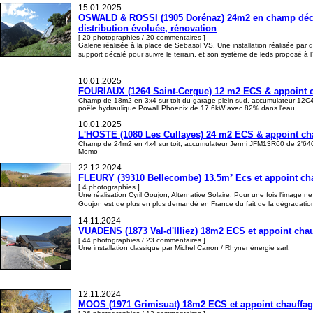
15.01.2025
OSWALD & ROSSI (1905 Dorénaz) 24m2 en champ décalé 
distribution évoluée, rénovation
[ 20 photographies / 20 commentaires ]
Galerie réalisée à la place de Sebasol VS. Une installation réalisée par
support décalé pour suivre le terrain, et son système de leds proposé à 
10.01.2025
FOURIAUX (1264 Saint-Cergue) 12 m2 ECS & appoint 
Champ de 18m2 en 3x4 sur toit du garage plein sud, accumulateur 12C4
poêle hydraulique Powall Phoenix de 17.6kW avec 82% dans l'eau,
10.01.2025
L'HOSTE (1080 Les Cullayes) 24 m2 ECS & appoint ch
Champ de 24m2 en 4x4 sur toit, accumulateur Jenni JFM13R60 de 2'640l
Momo
22.12.2024
FLEURY (39310 Bellecombe) 13.5m² Ecs et appoint chauf
[ 4 photographies ]
Une réalisation Cyril Goujon, Alternative Solaire. Pour une fois l'image ne
Goujon est de plus en plus demandé en France du fait de la dégradatio
14.11.2024
VUADENS (1873 Val-d'Illiez) 18m2 ECS et appoint chauf
[ 44 photographies / 23 commentaires ]
Une installation classique par Michel Carron / Rhyner énergie sarl.
12.11.2024
MOOS (1971 Grimisuat) 18m2 ECS et appoint chauffage,