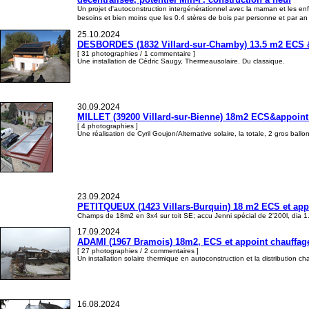
Un projet d'autoconstruction intergénérationnel avec la maman et les en
besoins et bien moins que les 0.4 stères de bois par personne et par a
25.10.2024
DESBORDES (1832 Villard-sur-Chamby) 13.5 m2 ECS & a
[ 31 photographies / 1 commentaire ]
Une installation de Cédric Saugy, Thermeausolaire. Du classique.
30.09.2024
MILLET (39200 Villard-sur-Bienne) 18m2 ECS&appoint c
[ 4 photographies ]
Une réalisation de Cyril Goujon/Alternative solaire, la totale, 2 gros ba
23.09.2024
PETITQUEUX (1423 Villars-Burquin) 18 m2 ECS et appo
Champs de 18m2 en 3x4 sur toit SE; accu Jenni spécial de 2'200l, dia 
17.09.2024
ADAMI (1967 Bramois) 18m2, ECS et appoint chauffage,
[ 27 photographies / 2 commentaires ]
Un installation solaire thermique en autoconstruction et la distribution 
16.08.2024