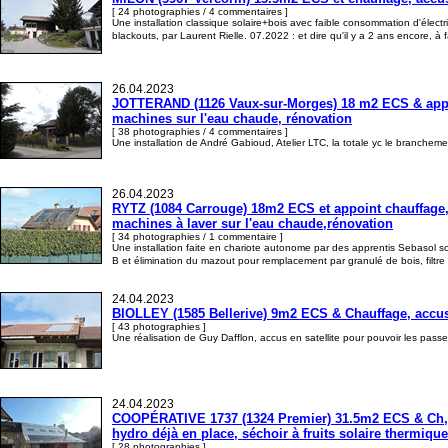
[ 24 photographies / 4 commentaires ]
Une installation classique solaire+bois avec faible consommation d'électri
blackouts, par Laurent Rielle. 07.2022 : et dire qu'il y a 2 ans encore, à
26.04.2023
JOTTERAND (1126 Vaux-sur-Morges) 18 m2 ECS & appoint
machines sur l'eau chaude, rénovation
[ 38 photographies / 4 commentaires ]
Une installation de André Gabioud, Atelier LTC, la totale yc le branche
26.04.2023
RYTZ (1084 Carrouge) 18m2 ECS et appoint chauffage, ac
machines à laver sur l'eau chaude,rénovation
[ 34 photographies / 1 commentaire ]
Une installation faite en chariote autonome par des apprentis Sebasol s
B et élimination du mazout pour remplacement par granulé de bois, filtr
24.04.2023
BIOLLEY (1585 Bellerive) 9m2 ECS & Chauffage, accus e
[ 43 photographies ]
Une réalisation de Guy Dafflon, accus en satellite pour pouvoir les passe
24.04.2023
COOPÉRATIVE 1737 (1324 Premier) 31.5m2 ECS & Ch, sy
hydro déjà en place, séchoir à fruits solaire thermiqu
[ 28 photographies ]