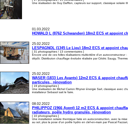
Une réalisation de Guy Dafflon, capteurs sur support, classique solaire t
01.03.2022
HOWALD L (8762 Schwanden) 18m2 ECS et appoint chauf
25.02.2022
LESPAGNOL (1345 Le Lieu) 18m2 ECS et appoint chauff
[ 31 photographies / 13 commentaires ]
Encore une de ces folles réalisations multicritère d'un autoconstructeur :
dépôt. Distributon chauffage évoluée réalisée par Cédric Saugy, Therme
25.02.2022
WASER (1833 Les Avants) 12m2 ECS & appoint chauffage
particules,, rénovation
[ 19 photographies ]
Une réalisation de Michel Carron Rhyner énergie Sarl, classique avec c
installateur Sebasol sait le faire.
08.02.2022
PHILIPPOZ (1966 Ayent) 12 m2 ECS & appoint chauffage
radiateurs, poêle hydro granulés, rénovation
[ 10 photographies ]
Une installation solaire thermique faite en autoconstruction, avec la mis
au sol, plus la pose d'un poêle hydro en clef-en-main par Pascal Fazzari