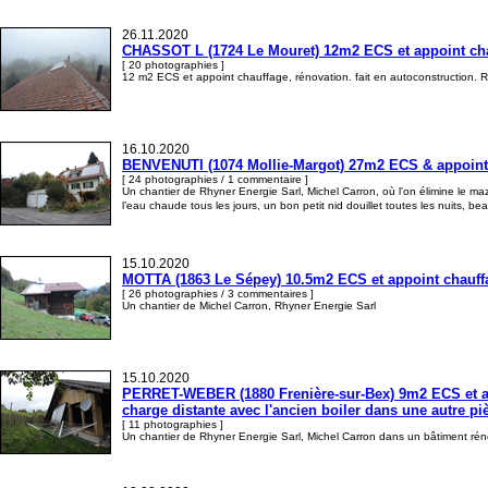
26.11.2020
CHASSOT L (1724 Le Mouret) 12m2 ECS et appoint cha
[ 20 photographies ]
12 m2 ECS et appoint chauffage, rénovation. fait en autoconstruction. Ré
16.10.2020
BENVENUTI (1074 Mollie-Margot) 27m2 ECS & appoint c
[ 24 photographies / 1 commentaire ]
Un chantier de Rhyner Energie Sarl, Michel Carron, où l'on élimine le 
l’eau chaude tous les jours, un bon petit nid douillet toutes les nuits,
15.10.2020
MOTTA (1863 Le Sépey) 10.5m2 ECS et appoint chauffage
[ 26 photographies / 3 commentaires ]
Un chantier de Michel Carron, Rhyner Energie Sarl
15.10.2020
PERRET-WEBER (1880 Frenière-sur-Bex) 9m2 ECS et appo
charge distante avec l'ancien boiler dans une autre pi
[ 11 photographies ]
Un chantier de Rhyner Energie Sarl, Michel Carron dans un bâtiment réno