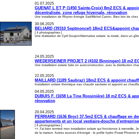
01.07.2025
GUENAT L ET P (1450 Sainte-Croix) 8m2 ECS & appoint 
décentralisée, zone refuge hivernale, rénovation
Une installation de Rhyner énergie Sarl/Michel Carron. Bien loin de chez 
30.06.2025
BELIARD (39310 Septmoncel) 18m2 ECS&appoint chauffa
[ 4 photographies ]
Une réalisation de Cyril Goujon/Alternative solaire, la totale, dans un gî
24.05.2025
WIEDERSEINER PROJET 2 (4102 Binningen) 18 m2 ECS&a
Une installation solaire faite en autoconstruction, avec la distribution c
22.05.2025
MAILLARD (1189 Saubraz) 18m2 ECS & appoint chauf
Installation solaire thermique eau chaude sanitaire et appoint au chauffa
04.05.2025
DUBUIS F. (1658 La Tine Rossinière) 18 m2 ECS & appoi
rénovation
20.04.2025
PERRIARD (1636 Broc) 37.5m2 ECS & chauffage en deu
appartements et un local vestiaire-douche d'entrepris
[ 6 photographies ]
<< J'ai bien terminé mon installation solaire qui fonctionne à merveille. 
de la maison. Autres sources d'énergie : le poêle hydro Powal Phoenix e