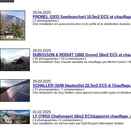
20.04.2025
PROREL (1933 Sembrancher) 10.5m2 ECS et chauffage, 
[ 2 photographies ]
Une installation en autoconstruction et le poêle et la distribution évolué
26.03.2025
DUBOSSON & RODUIT (1882 Gryon) 18m2 ECS et chauffa
[ 35 photographies / 22 commentaires ]
Une installation Eau chaude sanitaire et chauffage par Michel Carron / 
26.03.2025
SCHALLER (1648 Hauteville) 22.5m2 ECS & Chauffage, 
[ 37 photographies / 7 commentaires ]
Une réalisation de Guy Dafflon, plus appoint bois poêle hydro et distrib
01.02.2025
LY (74910 Challonges) 18m2 ECS&appoint chauffage, ch
[ 4 photographies / 4 commentaires ]
Une installation en clef-en-main par Cyril Goujon/ Alternative Solaire