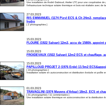
Une installation de André Gabioud, Atelier LTC pour une coopérative de g
l'infrastructure technique solaire thermique et bois est réalisée avec d
27.03.2023
RIS EMMANUEL (1174 Pizy) ECS & Ch 24m2, remplaceme
hydro
[ 2 photographies ]
15.03.2023
FLOURE (1922 Salvan) 12m2, accu de 1580lt, appoint 
15.03.2023
FROIDEVAUX (1922 Salvan) 12m2 ECS et chauffage, acc
15.03.2023
PAPILLOUD PROJET 2 (1976 Erde) 13.5m2 ECS&appoint 
[ 19 photographies ]
Installation solaire en autoconstruction et distribution évoluée et poêle
01.03.2023
TRAVAGLINI (1974 Mayens d'Arbaz) 18m2, ECS et chauff
[ 31 photographies / 11 commentaires ]
Une installation solaire thermique en autoconstruction et la distribution 