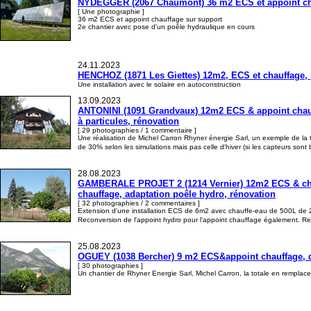
NYDEGGER (2067 Chaumont) 36 m2 ECS et appoint ch
[ Une photographie ]
36 m2 ECS et appoint chauffage sur support
2e chantier avec pose d'un poêle hydraulique en cours
24.11.2023
HENCHOZ (1871 Les Giettes) 12m2, ECS et chauffage, poê
Une installation avec le solaire en autoconstruction
13.09.2023
ANTONINI (1091 Grandvaux) 12m2 ECS & appoint chauffa
à particules, rénovation
[ 29 photographies / 1 commentaire ]
Une réalisation de Michel Carron Rhyner énergie Sarl, un exemple de la t
de 30% selon les simulations mais pas celle d'hiver (si les capteurs sont
28.08.2023
GAMBERALE PROJET 2 (1214 Vernier) 12m2 ECS & chauffa
chauffage, adaptation poêle hydro, rénovation
[ 32 photographies / 2 commentaires ]
Extension d'une installation ECS de 6m2 avec chauffe-eau de 500L de 
Reconversion de l'appoint hydro pour l'appoint chauffage également. Repr
25.08.2023
OGUEY (1038 Bercher) 9 m2 ECS&appoint chauffage, dist
[ 30 photographies ]
Un chantier de Rhyner Energie Sarl, Michel Carron, la totale en rempla