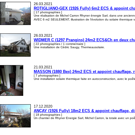
26.03.2021
ROTIGLIANO-GEX (1926 Fully) 6m2 ECS & appoint chauf
[ 17 photographies ]
Une réalisation de Michel Carron Rhyner énergie Sarl, dans une ancienne
AVEC 6 m2 SEULEMENT, illustration de l'évolution du solaire thernique v
26.03.2021
WIDMER C (1297 Prangins) 24m2 ECS&Ch en deux champ
[ 22 photographies / 1 commentaire ]
Une installation de Cédric Saugy, Thermeausolaire.
21.03.2021
MASSON (1880 Bex) 24m2 ECS et appoint chauffage, r
[ 7 photographies ]
Une installation solaire thermique faite en autoconstruction, avec le poê
17.12.2020
ANÇAY (1926 Fully) 18m2 ECS & appoint chauffage, dis
[ 18 photographies ]
Un chantier de Rhyner Energie Sarl, Michel Carron, la totale avec un poê