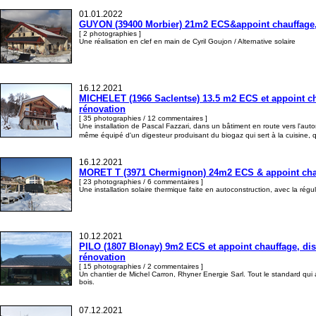
01.01.2022
GUYON (39400 Morbier) 21m2 ECS&appoint chauffage, p
[ 2 photographies ]
Une réalisation en clef en main de Cyril Goujon / Alternative solaire
16.12.2021
MICHELET (1966 Saclentse) 13.5 m2 ECS et appoint cha
rénovation
[ 35 photographies / 12 commentaires ]
Une installation de Pascal Fazzari, dans un bâtiment en route vers l'au
même équipé d'un digesteur produisant du biogaz qui sert à la cuisine, q
16.12.2021
MORET T (3971 Chermignon) 24m2 ECS & appoint chauff
[ 23 photographies / 6 commentaires ]
Une installation solaire thermique faite en autoconstruction, avec la rég
10.12.2021
PILO (1807 Blonay) 9m2 ECS et appoint chauffage, dist
rénovation
[ 15 photographies / 2 commentaires ]
Un chantier de Michel Carron, Rhyner Energie Sarl. Tout le standard qui 
bois.
07.12.2021