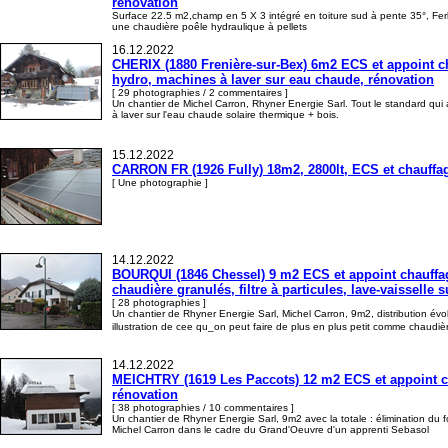
rénovation
Surface 22.5 m2,champ en 5 X 3 intégré en toiture sud à pente 35°, Fe
une chaudière poêle hydraulique à pellets
16.12.2022
CHERIX (1880 Frenière-sur-Bex) 6m2 ECS et appoint chau
hydro, machines à laver sur eau chaude, rénovation
[ 29 photographies / 2 commentaires ]
Un chantier de Michel Carron, Rhyner Energie Sarl. Tout le standard qui 
à laver sur l'eau chaude solaire thermique + bois.
15.12.2022
CARRON FR (1926 Fully) 18m2, 2800lt, ECS et chauffag
[ Une photographie ]
14.12.2022
BOURQUI (1846 Chessel) 9 m2 ECS et appoint chauffage
chaudière granulés, filtre à particules, lave-vaisselle
[ 28 photographies ]
Un chantier de Rhyner Energie Sarl, Michel Carron, 9m2, distribution évolu
illustration de cee qu_on peut faire de plus en plus petit comme chaudi
14.12.2022
MEICHTRY (1619 Les Paccots) 12 m2 ECS et appoint chau
rénovation
[ 38 photographies / 10 commentaires ]
Un chantier de Rhyner Energie Sarl, 9m2 avec la totale : élimination du f
Michel Carron dans le cadre du Grand'Oeuvre d'un apprenti Sebasol