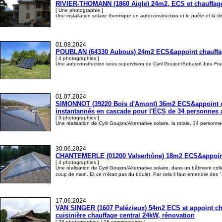
RIVIER-THOMANN (1860 Aigle) 24m2, ECS et chauffage,
[ Une photographie ]
Une installation solaire thermique en autoconstruction et le poêle et la 
01.08.2024
POUBLAN (64330 Aubous) 24m2 ECS&appoint chauffage,
[ 4 photographies ]
Une autoconstruction sous supervision de Cyril Goujon/Sebasol Jura Fra
01.07.2024
SIMONNOT (39220 Bois d'Amont) 36m2 ECS&appoint cha
instantannés en cascade pour l'ECS de 34 personnes 
[ 3 photographies ]
Une réalisation de Cyril Goujon/Alternative solaire, la totale, 34 personn
30.06.2024
CHANTEMERLE (01200 Valserhône) 18m2 ECS&appoint c
[ 4 photographies ]
Une réalisation de Cyril Goujon/Alternative solaire, dans un bâtiment co
coup de main. Et ce n'était pas du boulet. Par cela il faut entendre des
17.06.2024
VAN SINGER (1607 Palézieux) 54m2 ECS et appoint chau
cuisinière chauffage central 24kW, rénovation
[ 38 photographies / 28 commentaires ]