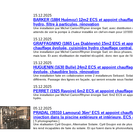
15.12.2025
BARKER (1884 Huémoz) 12m2 ECS et appoint chauffage s
hydro, filtre à particules, rénovation
Une installation par Michel Carron/Rhyner énergie Sarl, avec distributi
attends de voir la pompe à chaleur installée en clef-en-main pour 10'000.
15.12.2025
GRAFFAGNINO (1865 Les Diablerets) 15m2 ECS et appoint
chauffage évoluée, cuisinière hydro chauffage central
Une installation par Michel Carron/Rhyner énergie Sarl, en deux phases, l
mais luxe. Et avec réutilisation de matériel récupéré, donc rien que de l
15.12.2025
HUGUENIN (1630 Bulle) 24m2 ECS et appoint chauffage 
évoluée, chaudière bois, rénovation
Une installation faite en collaboration entre 2 installateurs Sebasol. Sol
différents. Passage des lignes en façade, qui seront ensuite sous l'isolat
15.12.2025
PERRET (1925 Ravoire) 6m2 ECS et appoint chauffage, c
Une installation par Michel Carron/Rhyner énergie Sarl, 6m2 ECS et appo
hydro.
05.12.2025
PRADAL (39310 Lamoura) 36m² ECS et appoint chauffage
injection dans la piscine extérieure et intérieure, ECS
[ 5 photographies ]
Une réalisation Cyril Goujon, Alternative Solaire. Cyril Goujon est de p
les rend incapables de faire du solaire. Et qui fuient dans le photovol