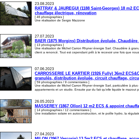
23.08.2023
RATTRAY & JAUREGUI (1188 Saint-Georges) 18 m2 ECS &
chauffage électrique, rénovation
[ 46 photographies ]
Une réalisation de Sergio Mazzone
27.07.2023
BAER (1875 Morgins) Distribution évoluée, Chaudière à 
[ 13 photographies ]
Une réalisation de Michel Carron Rhyner énergie Sarl. Chaudière à granulés
client a renoncé. Tout est cependant prêt à le recevoir une fois que no
07.06.2023
CARROSSERIE LE KARTIER (1926 Fully) 36m2 ECS&Ch su
granulés, distribution évoluée, circuit chauffage, circu
[ 59 photographies / 9 commentaires ]
Une réalisation de Michel Carron Rhyner énergie Sarl, particulière à plus 
appartements et un studio. Ensuite par du fait qu'elle liquide le mazout 
26.05.2023
MASSEREY (1867 Ollon) 12 m2 ECS & appoint chauffage,
[ 14 photographies / 12 commentaires ]
Une installation solaire en autoconstruction, et le poêle hydro, la régul
27.04.2023
MILON (3967 Vercorin) 13.5m2 ECS et chauffage, accus 