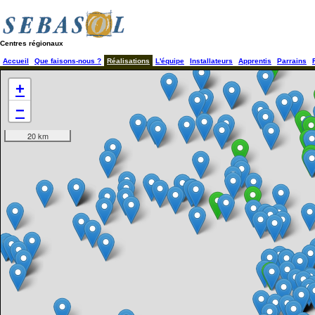
Centres régionaux
Accueil
Que faisons-nous ?
Réalisations
L'équipe
Installateurs
Apprentis
Parrains
+
−
20 km