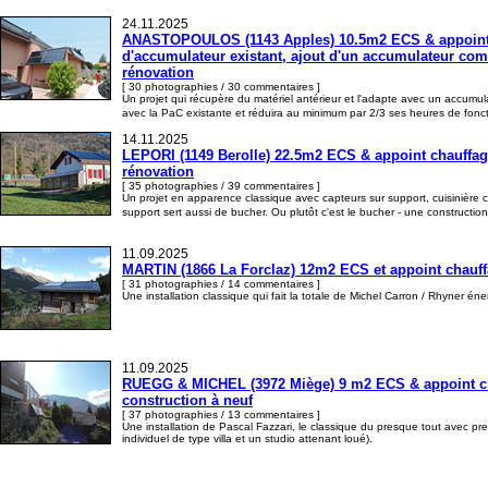
24.11.2025
ANASTOPOULOS (1143 Apples) 10.5m2 ECS & appoint ch
d'accumulateur existant, ajout d'un accumulateur compa
rénovation
[ 30 photographies / 30 commentaires ]
Un projet qui récupère du matériel antérieur et l'adapte avec un accumul
avec la PaC existante et réduira au minimum par 2/3 ses heures de fonc
14.11.2025
LEPORI (1149 Berolle) 22.5m2 ECS & appoint chauffage 
rénovation
[ 35 photographies / 39 commentaires ]
Un projet en apparence classique avec capteurs sur support, cuisinière 
support sert aussi de bucher. Ou plutôt c'est le bucher - une constructi
11.09.2025
MARTIN (1866 La Forclaz) 12m2 ECS et appoint chauffa
[ 31 photographies / 14 commentaires ]
Une installation classique qui fait la totale de Michel Carron / Rhyner éne
11.09.2025
RUEGG & MICHEL (3972 Miège) 9 m2 ECS & appoint chau
construction à neuf
[ 37 photographies / 13 commentaires ]
Une installation de Pascal Fazzari, le classique du presque tout avec pr
individuel de type villa et un studio attenant loué).