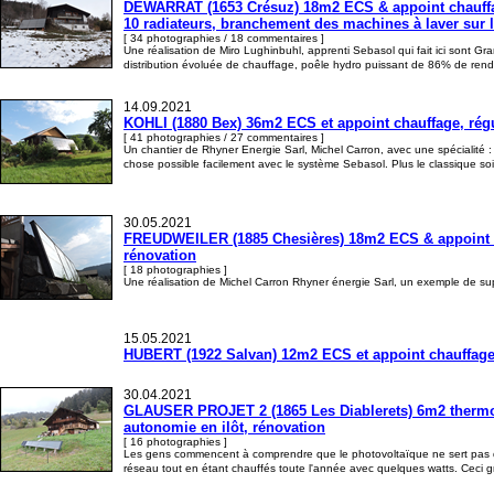
DEWARRAT (1653 Crésuz) 18m2 ECS & appoint chauffage
10 radiateurs, branchement des machines à laver sur 
[ 34 photographies / 18 commentaires ]
Une réalisation de Miro Lughinbuhl, apprenti Sebasol qui fait ici sont Gr
distribution évoluée de chauffage, poêle hydro puissant de 86% de ren
14.09.2021
KOHLI (1880 Bex) 36m2 ECS et appoint chauffage, régul
[ 41 photographies / 27 commentaires ]
Un chantier de Rhyner Energie Sarl, Michel Carron, avec une spécialité :
chose possible facilement avec le système Sebasol. Plus le classique soi
30.05.2021
FREUDWEILER (1885 Chesières) 18m2 ECS & appoint chau
rénovation
[ 18 photographies ]
Une réalisation de Michel Carron Rhyner énergie Sarl, un exemple de su
15.05.2021
HUBERT (1922 Salvan) 12m2 ECS et appoint chauffage 
30.04.2021
GLAUSER PROJET 2 (1865 Les Diablerets) 6m2 thermos
autonomie en ilôt, rénovation
[ 16 photographies ]
Les gens commencent à comprendre que le photovoltaïque ne sert pas qu'à 
réseau tout en étant chauffés toute l'année avec quelques watts. Ceci 