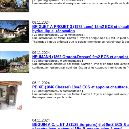
[ 26 photographies / 12 commentaires ]
Une installation solaire thermique en autoconstruction et le poêle et la d
08.11.2024
BRIGUET A PROJET 3 (1978 Lens) 12m2 ECS et chauffage
hydraulique, rénovation
[ 28 photographies / 10 commentaires ]
Une installation de Michel Carron / Rhyner énergie Sarl qui fait un pie
Thermique il nous prédisait que le solaire thermique se restreindrait à des
06.11.2024
NEUMANN (1862 Ormont-Dessus) 9m2 ECS et appoint cha
[ 32 photographies / 6 commentaires ]
Une installation classique par Michel Carron / Rhyner énergie sarl, avec
configuration qui pourrait sortir du réseau si les capteurs thermiques et
06.11.2024
PEIXE (1846 Chessel) 18m2 ECS et appoint chauffage, 
[ 20 photographies / 5 commentaires ]
Une installation classique par Michel Carron / Rhyner énergie sarl, ave
thermique viendra par la suite
04.11.2024
BÉGUIN A-C, L ET J (1528 Surpierre) 6 et 9m2 ECS & app
décentralisée, potentiel Min-P, construction à neuf