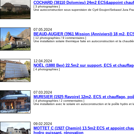
COCHARD (38110 Dolomieu) 24m2 ECS&appoint chauffag
[ 3 photographies ]
Une autoconstruction sous supervision de Cyril Goujon/Sebasol Jura Fra
07.05.2024
BEAUD-AUGIER (3961 Mission (Anniviers)) 18 m2, ECS et
[ 12 photographies / 9 commentaires ]
Une installation solaire thermique faite en autoconstruction et la chaudièr
12.04.2024
NOËL (1880 Bex) 22.5m2 sur support, ECS et chauffag
[ 4 photographies ]
07.03.2024
MURISIER (1925 Ravoire) 12m2, ECS et chauffage, poêl
[ 4 photographies / 2 commentaires ]
Une installation avec le solaire en autoconstruction et le poêle hydro et 
09.02.2024
MOTTET C (1927 Chemin) 13.5m2 ECS et appoint chauff
hydro puissant, rénovation