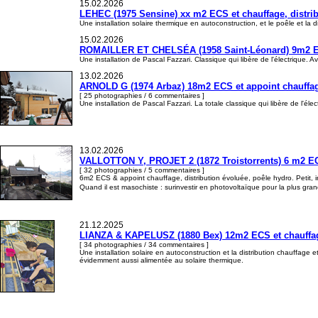
15.02.2026
LEHEC (1975 Sensine) xx m2 ECS et chauffage, distrib
Une installation solaire thermique en autoconstruction, et le poêle et la 
15.02.2026
ROMAILLER ET CHELSÉA (1958 Saint-Léonard) 9m2 ECS 
Une installation de Pascal Fazzari. Classique qui libère de l'électrique.
13.02.2026
ARNOLD G (1974 Arbaz) 18m2 ECS et appoint chauffage,
[ 25 photographies / 6 commentaires ]
Une installation de Pascal Fazzari. La totale classique qui libère de l'é
13.02.2026
VALLOTTON Y, PROJET 2 (1872 Troistorrents) 6 m2 ECS 
[ 32 photographies / 5 commentaires ]
6m2 ECS & appoint chauffage, distribution évoluée, poêle hydro. Petit
Quand il est masochiste : surinvestir en photovoltaïque pour la plus gra
21.12.2025
LIANZA & KAPELUSZ (1880 Bex) 12m2 ECS et chauffage, 
[ 34 photographies / 34 commentaires ]
Une installation solaire en autoconstruction et la distribution chauffage 
évidemment aussi alimentée au solaire thermique.