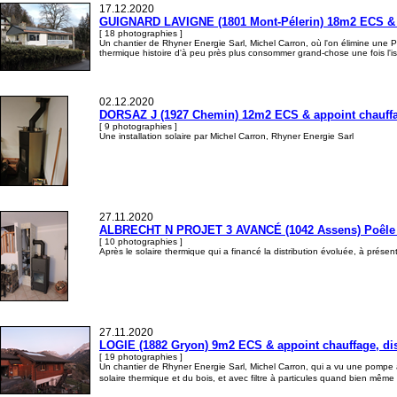
17.12.2020
GUIGNARD LAVIGNE (1801 Mont-Pélerin) 18m2 ECS & app
[ 18 photographies ]
Un chantier de Rhyner Energie Sarl, Michel Carron, où l'on élimine une 
thermique histoire d'à peu près plus consommer grand-chose une fois l'is
02.12.2020
DORSAZ J (1927 Chemin) 12m2 ECS & appoint chauffage
[ 9 photographies ]
Une installation solaire par Michel Carron, Rhyner Energie Sarl
27.11.2020
ALBRECHT N PROJET 3 AVANCÉ (1042 Assens) Poêle hyd
[ 10 photographies ]
Après le solaire thermique qui a financé la distribution évoluée, à présent
27.11.2020
LOGIE (1882 Gryon) 9m2 ECS & appoint chauffage, distr
[ 19 photographies ]
Un chantier de Rhyner Energie Sarl, Michel Carron, qui a vu une pompe à 
solaire thermique et du bois, et avec filtre à particules quand bien même i