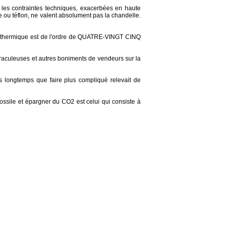
 les contraintes techniques, exacerbées en haute
rre ou téflon, ne valent absolument pas la chandelle.
re thermique est de l'ordre de QUATRE-VINGT CINQ
raculeuses et autres boniments de vendeurs sur la
uis longtemps que faire plus compliqué relevait de
 fossile et épargner du CO2 est celui qui consiste à