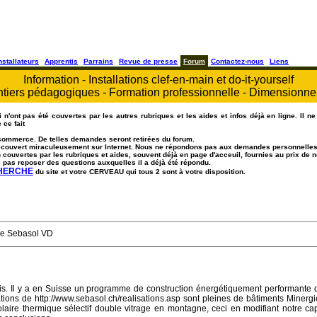
nstallateurs
Apprentis
Parrains
Revue de presse
Forum
Contactez-nous
Liens
Information - Installations clef-en-main et do-it-yourself
tiers pédagogiques - Formation professionnelle - Dimensionn
n'ont pas été couvertes par les autres rubriques et les aides et infos déjà en ligne. Il ne 
 ce fait
commerce. De telles demandes seront retirées du forum.
 découvert miraculeusement sur Internet. Nous ne répondons pas aux demandes personnelles
n couvertes par les rubriques et aides, souvent déjà en page d'acceuil, fournies au prix d
 pas reposer des questions auxquelles il a déjà été répondu.
CHERCHE
du site et votre CERVEAU qui tous 2 sont à votre disposition.
ue Sebasol VD
is. Il y a en Suisse un programme de construction énergétiquement performante
ations de http://www.sebasol.ch/realisations.asp sont pleines de bâtiments Miner
olaire thermique sélectif double vitrage en montagne, ceci en modifiant notre ca