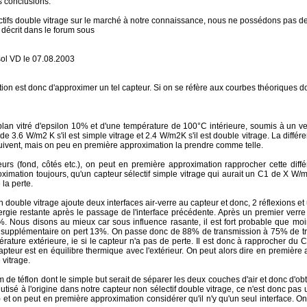
s conclusions.
ctifs double vitrage sur le marché à notre connaissance, nous ne possédons pas de
décrit dans le forum sous
sol VD le 07.08.2003
tion est donc d'approximer un tel capteur. Si on se réfère aux courbes théoriques 
if plan vitré d'epsilon 10% et d'une température de 100°C intérieure, soumis à un
e 3.6 W/m2 K s'il est simple vitrage et 2.4 W/m2K s'il est double vitrage. La diff
uivent, mais on peu en première approximation la prendre comme telle.
eurs (fond, côtés etc.), on peut en première approximation rapprocher cette dif
ximation toujours, qu'un capteur sélectif simple vitrage qui aurait un C1 de X W/m
la perte.
un double vitrage ajoute deux interfaces air-verre au capteur et donc, 2 réflexions
rgie restante après le passage de l'interface précédente. Après un premier ver
77%. Nous disons au mieux car sous influence rasante, il est fort probable que m
 supplémentaire on pert 13%. On passe donc de 88% de transmission à 75% de tr
ature extérieure, ie si le capteur n'a pas de perte. Il est donc à rapprocher du
teur est en équilibre thermique avec l'extérieur. On peut alors dire en première a
 vitrage.
lm de téflon dont le simple but serait de séparer les deux couches d'air et donc d'obt
t utisé à l'origine dans notre capteur non sélectif double vitrage, ce n'est donc pa
ce) et on peut en première approximation considérer qu'il n'y qu'un seul interface. 