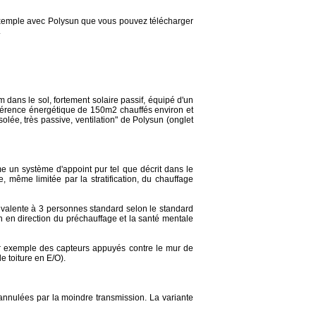
exemple avec Polysun que vous pouvez télécharger
.
m dans le sol, fortement solaire passif, équipé d'un
férence énergétique de 150m2 chauffés environ et
lée, très passive, ventilation" de Polysun (onglet
e un système d'appoint pur tel que décrit dans le
, même limitée par la stratification, du chauffage
alente à 3 personnes standard selon le standard
ion en direction du préchauffage et la santé mentale
ar exemple des capteurs appuyés contre le mur de
e toiture en E/O).
t annulées par la moindre transmission. La variante