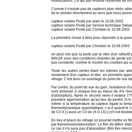
modifications. Ce qui suit résume l'essentiel de no
Comme il n'existe pas de capteurs plan vitrés séle
de le simuler directement au sens que nous avons 
capteur solaire Posté par alain le 10.06.2003
capteur solaire Posté par Service technique Seba
capteur solaire Posté par Christian le 10.08.2003
La première chose à faire pour répondre à la ques
capteur solaire Posté par Christian le 10.08.2003
on peut voir que la perte par la vitre d'un sélect
W/m2K sous des conditions réalistes de pente est d
pas constante, comme le montre les courbes qui s
Toute les autres pertes étant les mêmes par aill
rendement d'un capteur et dire, en première appro
vitrage. C'est donc un avantage du point de vue de 
Par contre, du point de vue du gain, l'existence d'
vont diminuer à chaque fois au mieux de 4% l'éne
d'absorption). Après le second verre il restera 
première approximation qu'au lieu de perdre 11%
même si la température du capteur égale la tempér
thermodynamique quasistatique, c-à-d quand le cap
de C0 X [-] aura un C0 de (X-0.13) [-] s'il est double
En lieu et place du vitrage on pourrait mettre un fi
par transmission/absorption. Le film de téflon étai
ce cas il n'y aura pas d'absorption (film très min