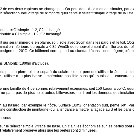
 C2 de ces deux capteurs ne change pas. On peut donc à ce moment simuler, par 
sélectif double vitrage de n'importe quel capteur sélectif simple vitrage de la liste
double = C1simple - 1.2, C2 inchangé
1double = C1simple - 1.2, C2 inchangé
 qui serait minergie en plaine, soit isolé avec 20cm dans les parois et le toit, 10c
mation inférieure ou égale à 0.35 W/m3h de renouvellement d'air. Surface de ré
onsigne de 20°C. Ce bâtiment correspond au standard "construction légère, très iso
St.Moritz (1800m d'altitude).
pris un pierre ollaire séparé du solaire, ce qui permet d'utiliser le Jenni comm
l'utiliser à la plus basse température possible sans qu'il subisse la concurrence
e famille de 4 personnes relativement économes, soit 150 L/jour à 55°C, équiv
on ne parle pas de piscine et autres billevesées, qui tirent les données de simulat
au hasard, par exemple le nôtre. Surface 18m2, orientation sud, pente 60°. P
d'une construction de montagne (qui a tendance à mettre la façade au S et les pans d
dessous.
ur le sélectif simple vitrage de base. En clair, les économies sur les pertes son
t relativement préservé alors que les pertes sont diminuées.