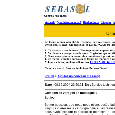
Centres régionaux
Accueil
Que faisons-nous ?
Réalisations
L'équipe
I
Chan
Ce forum à pour objectif de résoudre des questions qui 
Swissolar, le WWF, Greenpeace, la LSPN, l'ADER etc. De
1. Ce n'est pas une bourse d'échange ou un espace de 
2. Ce n'est pas non plus un bureau d'ingénieur gratuit
3. Nous vous prions de poser des questions à priori no
4. De même, veuillez parcourir le forum de manière à ne
OUTILS DE RE
5. Pour ce faire, veuillez utiliser les
D'avance merci. Service technique Sebasol Vaud.
Forum
>
Ajouter un nouveau message
Date :
08.12.2004 23:50:21
De :
Service techniq
Combien de vitrages en montagne ?
Bonjour,
Bonne question, que nous nous étions posée jad
toujours intéressés à ce programme et les réalis
nous avons exploré la possibilité de mettre du s