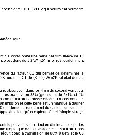
 coefficients C0, C1 et C2 qui pourraient permettre
données sous
 vent qui occasionne une perte par turbulence de 10
érence est donc de 1.2 W/m2K. Elle n'est évidemment
férence du facteur C1 qui permet de déterminer le
2K aurait un C1 de (X-1.2) W/m2K s'il était double
 et une absorption dans les 4mm du second verre, qui
re il restera environ 88% (grosso modo 2x4% et 4%
oins de radiation ne passe encore. Disons donc en
ansmission et cette perte est un manque à gagner
 C0 qui donne le rendement du capteur en situation
pproximation qu'un capteur sélectif simple vitrage
enir le pouvoir isolant, tout en diminuant les pertes
s une utopie que de d'envisager cette solution. Dans
On réduit donc la trasmission de 88% à 84% et le C0