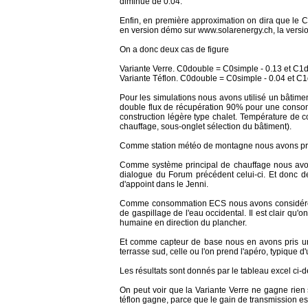
diminue de 0.04.
Enfin, en première approximation on dira que le
en version démo sur www.solarenergy.ch, la version 
On a donc deux cas de figure
Variante Verre. C0double = C0simple - 0.13 et C1
Variante Téflon. C0double = C0simple - 0.04 et C
Pour les simulations nous avons utilisé un bâtiment
double flux de récupération 90% pour une consom
construction légère type chalet. Température de c
chauffage, sous-onglet sélection du bâtiment).
Comme station météo de montagne nous avons pris 
Comme système principal de chauffage nous avons 
dialogue du Forum précédent celui-ci. Et donc de 
d'appoint dans le Jenni.
Comme consommation ECS nous avons considéré un
de gaspillage de l'eau occidental. Il est clair qu'
humaine en direction du plancher.
Et comme capteur de base nous en avons pris un 
terrasse sud, celle ou l'on prend l'apéro, typique 
Les résultats sont donnés par le tableau excel ci-
On peut voir que la Variante Verre ne gagne rien s
téflon gagne, parce que le gain de transmission es