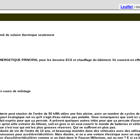
| do
Leaflet
m2 de solaire thermique seulement
RGETIQUE PRINCIPAL pour les besoins ECS et chauffage du bâtiment. Ils couvent en effet 
- en cours de môntage
 batterie peut stocker de l'ordre de 90 kWh utiles une fois pleine, avec un nombre de cycles 
act écologique nul vu qu'il s'agit d'eau même pas potable. Vous remarquerez que sont ici u
t fait exprès pour que ça percute. A présent quelques autres infos pour que ça percute d'avan
e qu'on aille extraire du lithium, soit en gros si on veut couvrir le monde de batteries et vé
e c'est eux qui ont les plus grosses réserves. Qui ne suffiront en plus pas.
e durée de vie de l'ordre de 10 ans, et beaucoup moindre dans des véhicules avec des utilisa
issance pour accélérer/décélérer. Mais diantre, si on a une voiture électrique avec un supe
isir d'accélérer/décélérer comme si on était dans le Faucon Millenium, oui ou non ? E si ca bo