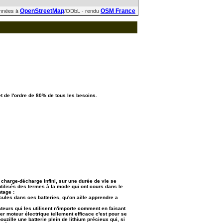
nnées à
/ODbL - rendu
OpenStreetMap
OSM France
de l'ordre de 80% de tous les besoins.
de charge-décharge infini, sur une durée de vie se
tilisés des termes à la mode qui ont cours dans le
tage :
hicules dans ces batteries, qu'on aille apprendre a
teurs qui les utilisent n'importe comment en faisant
r moteur électrique tellement efficace c'est pour se
uzille une batterie plein de lithium précieux qui, si