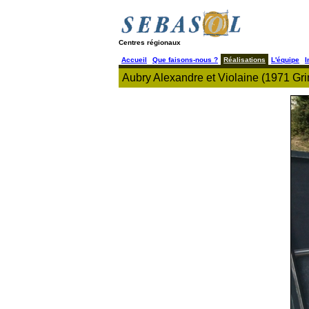
Centres régionaux
Accueil
Que faisons-nous ?
Réalisations
L'équipe
I
Aubry Alexandre et Violaine (1971 Gr