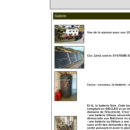
Galerie
Vue de la maison avec ses 12
5
Ces 12m2 sont le SYSTEME ENE
10
l'accu - excusez, la batterie 
14
Et là, la batterie finie. Cette
comptant en SIECLES et un imp
domaine de l'électricité. C'es
- une batterie lithium nécessit
démocratie aux Boliviens vu qu
- une batterie au lithium a un
sans arrêt des demandes de pu
sentir puissant et avoir le pla