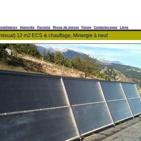
nstallateurs
Apprentis
Parrains
Revue de presse
Forum
Contactez-nous
Liens
imisuat) 12 m2 ECS & chauffage, Minergie à neuf