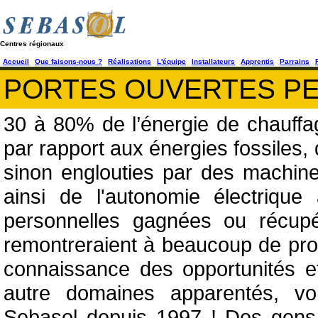
Centres régionaux
Accueil
Que faisons-nous ?
Réalisations
L'équipe
Installateurs
Apprentis
Parrains
PORTES OUVERTES P
30 à 80% de l’énergie de chauffag
par rapport aux énergies fossiles,
sinon englouties par des machines 
ainsi de l'autonomie électriqu
personnelles gagnées ou récup
remontreraient à beaucoup de profe
connaissance des opportunités et
autre domaines apparentés, voi
Sebasol depuis 1997 ! Des gens 