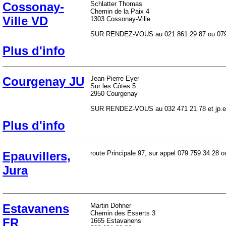
Cossonay-
Schlatter Thomas
Chemin de la Paix 4
Ville VD
1303 Cossonay-Ville
SUR RENDEZ-VOUS au 021 861 29 87 ou 079 4
Plus d'info
Courgenay JU
Jean-Pierre Eyer
Sur les Côtes 5
2950 Courgenay
SUR RENDEZ-VOUS au 032 471 21 78 et jp.ey
Plus d'info
Epauvillers,
route Principale 97, sur appel 079 759 34 28 
Jura
Estavanens
Martin Dohner
Chemin des Esserts 3
FR
1665 Estavanens