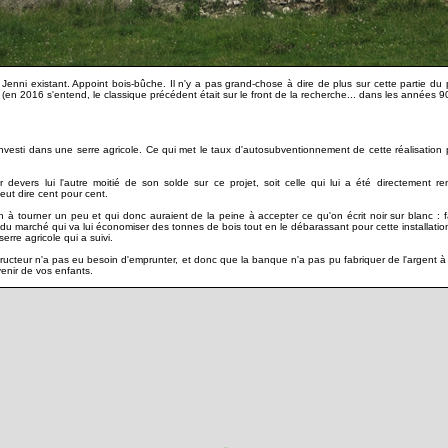
Jenni existant. Appoint bois-bûche. Il n'y a pas grand-chose à dire de plus sur cette partie du p
(en 2016 s'entend, le classique précédent était sur le front de la recherche... dans les années 90
investi dans une serre agricole. Ce qui met le taux d'autosubventionnement de cette réalisation
 devers lui l'autre moitié de son solde sur ce projet, soit celle qui lui a été directement re
eut dire cent pour cent.
n à tourner un peu et qui donc auraient de la peine à accepter ce qu'on écrit noir sur blanc :
x du marché qui va lui économiser des tonnes de bois tout en le débarassant pour cette installatio
serre agricole qui a suivi.
tructeur n'a pas eu besoin d'emprunter, et donc que la banque n'a pas pu fabriquer de l'argent à pa
venir de vos enfants.