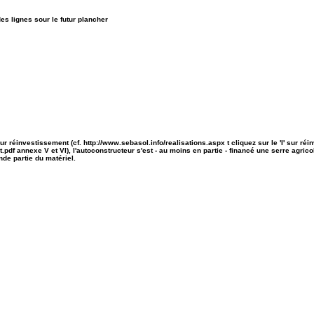
es lignes sour le futur plancher
r réinvestissement (cf. http://www.sebasol.info/realisations.aspx t cliquez sur le 'I' sur réi
pdf annexe V et VI), l'autoconstructeur s'est - au moins en partie - financé une serre agric
nde partie du matériel.