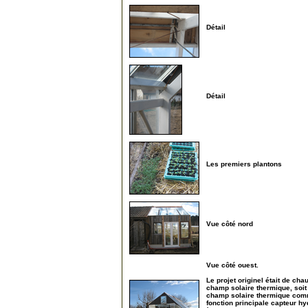
Détail
315
Détail
320
Les premiers plantons
325
Vue côté nord
330
Vue côté ouest.
Le projet originel était de cha
champ solaire thermique, soit e
champ solaire thermique comme 
fonction principale capteur hy