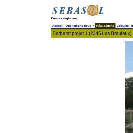
Centres régionaux
Accueil
Que faisons-nous ?
Réalisations
L'équipe
I
Berberat projet 1 (2345 Les Breuleux