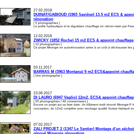
27.02.2018
DUINAT/GABIOUD (1965 Savièse) 13.5 m2 ECS & appoin
rénovation
[ 5 photographies ]
Le poêle hydraulique et la régulation chauffage en clef-en-main par Pasca
12.02.2018
ZWICKY (1852 Roche) 15 m2 ECS & appoint chauffage, d
[ 10 photographies ]
Ce projet Minergie en autorénovation arrive à un coût à déchausser les ge
03.11.2017
BARRAS M (3963 Montana) 9 m2 ECS&appoint chauffag
[ Une photographie ]
23.06.2017
DI LAURO (6947 Vaglio) 12m2, ECS& appoint chauffage,
[ 55 photographies / 48 commentaires ]
Encore un projet qui va faire date. Un bâtiment isolé rénové Minergie-P 
conception, de 12m2 complète avec stockage qualité Suisse fabriqué en S
07.02.2017
ZALI PROJET 2 (1347 Le Sentier) Montage d'un séchoi
rénové Minergie,rénovation