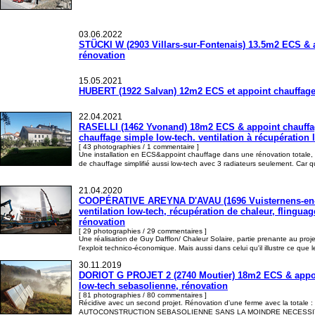
03.06.2022
STÜCKI W (2903 Villars-sur-Fontenais) 13.5m2 ECS & ap
rénovation
15.05.2021
HUBERT (1922 Salvan) 12m2 ECS et appoint chauffage 
22.04.2021
RASELLI (1462 Yvonand) 18m2 ECS & appoint chauffage, 
chauffage simple low-tech. ventilation à récupération 
[ 43 photographies / 1 commentaire ]
Une installation en ECS&appoint chauffage dans une rénovation totale, 
de chauffage simplifié aussi low-tech avec 3 radiateurs seulement. Car q
21.04.2020
COOPÉRATIVE AREYNA D'AVAU (1696 Vuisternens-en-Og
ventilation low-tech, récupération de chaleur, flinguag
rénovation
[ 29 photographies / 29 commentaires ]
Une réalisation de Guy Dafflon/ Chaleur Solaire, partie prenante au pro
l'exploit technico-économique. Mais aussi dans celui qu'il illustre ce qu
30.11.2019
DORIOT G PROJET 2 (2740 Moutier) 18m2 ECS & appoint 
low-tech sebasolienne, rénovation
[ 81 photographies / 80 commentaires ]
Récidive avec un second projet. Rénovation d'une ferme avec la totale : s
AUTOCONSTRUCTION SEBASOLIENNE SANS LA MOINDRE NECESSITE DU 