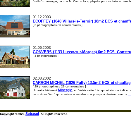
l'oeil d'un aveugle, vu que M. Carron l'a appliquée pour se faire un très b
01.12.2003
ECOFFEY (1040 Villars-le-Terroir) 18m2 ECS et chauff
[ 6 photographies / 6 commentaires ]
01.06.2003
GONVERS (1133 Lussy-sur-Morges) 6m2 ECS. Construct
[ 4 photographies ]
02.08.2002
CARRON MICHEL (1926 Fully) 13.5m2 ECS et chauffage s
[ 29 photographies / 29 commentaires ]
Minergie
Un autre bâtiment
, en Valais cette fois, qui atteint un indice
..
recourir au "truc" qui consiste à installer une pompe à chaleur pour pa
Sebasol
Copyright © 2026
. All rights reserved.