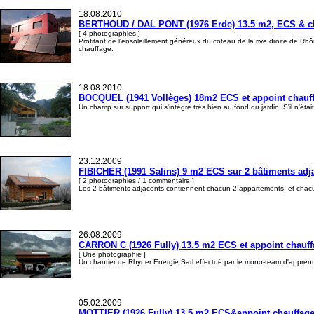
18.08.2010
BERTHOUD / DAL PONT (1976 Erde) 13.5 m2, ECS & chauf
[ 4 photographies ]
Profitant de l'ensoleillement généreux du coteau de la rive droite de Rhô
chauffage.
18.08.2010
BOCQUEL (1941 Vollèges) 18m2 ECS et appoint chauffa
Un champ sur support qui s'intègre très bien au fond du jardin. S'il n'étai
23.12.2009
FIBICHER (1991 Salins) 9 m2 ECS sur 2 bâtiments adja
[ 2 photographies / 1 commentaire ]
Les 2 bâtiments adjacents contiennent chacun 2 appartements, et chacun
26.08.2009
CARRON C (1926 Fully) 13.5 m2 ECS et appoint chauff
[ Une photographie ]
Un chantier de Rhyner Energie Sarl effectué par le mono-team d'apprenti
05.02.2009
MOTTIER (1926 Fully) 13.5 m2 ECS&appoint chauffage