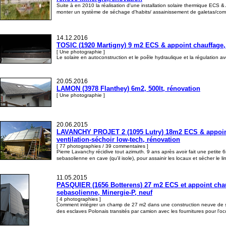
Suite à en 2010 la réalisation d'une installation solaire thermique ECS &
monter un système de séchage d'habits/ assainissement de galetas/co
14.12.2016
TOSIC (1920 Martigny) 9 m2 ECS & appoint chauffage, 
[ Une photographie ]
Le solaire en autoconstruction et le poêle hydraulique et la régulation a
20.05.2016
LAMON (3978 Flanthey) 6m2, 500lt, rénovation
[ Une photographie ]
20.06.2015
LAVANCHY PROJET 2 (1095 Lutry) 18m2 ECS & appoint ch
ventilation-séchoir low-tech, rénovation
[ 77 photographies / 39 commentaires ]
Pierre Lavanchy récidive tout azimuth. 9 ans après avoir fait une petite 
sebasolienne en cave (qu'il isole), pour assainir les locaux et sécher le 
11.05.2015
PASQUIER (1656 Botterens) 27 m2 ECS et appoint chauff
sebasolienne, Minergie-P, neuf
[ 4 photographies ]
Comment intégrer un champ de 27 m2 dans une construction neuve de styl
des esclaves Polonais transités par camion avec les fournitures pour l'