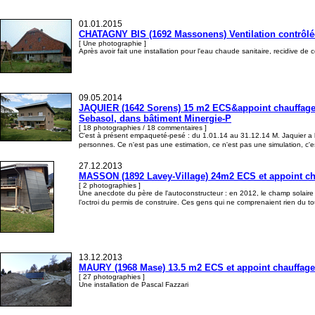
01.01.2015
CHATAGNY BIS (1692 Massonens) Ventilation contrôlé
[ Une photographie ]
Après avoir fait une installation pour l'eau chaude sanitaire, recidive de
09.05.2014
JAQUIER (1642 Sorens) 15 m2 ECS&appoint chauffage, s
Sebasol, dans bâtiment Minergie-P
[ 18 photographies / 18 commentaires ]
C'est à présent empaqueté-pesé : du 1.01.14 au 31.12.14 M. Jaquier a b
personnes. Ce n'est pas une estimation, ce n'est pas une simulation, c'es
27.12.2013
MASSON (1892 Lavey-Village) 24m2 ECS et appoint cha
[ 2 photographies ]
Une anecdote du père de l'autoconstructeur : en 2012, le champ solaire 
l’octroi du permis de construire. Ces gens qui ne comprenaient rien du t
13.12.2013
MAURY (1968 Mase) 13.5 m2 ECS et appoint chauffage, 
[ 27 photographies ]
Une installation de Pascal Fazzari