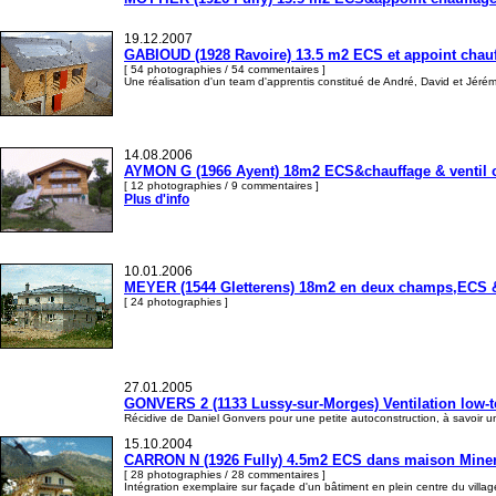
19.12.2007
GABIOUD (1928 Ravoire) 13.5 m2 ECS et appoint chauffa
[ 54 photographies / 54 commentaires ]
Une réalisation d'un team d'apprentis constitué de André, David et Jérém
14.08.2006
AYMON G (1966 Ayent) 18m2 ECS&chauffage & ventil co
[ 12 photographies / 9 commentaires ]
Plus d'info
10.01.2006
MEYER (1544 Gletterens) 18m2 en deux champs,ECS & 
[ 24 photographies ]
27.01.2005
GONVERS 2 (1133 Lussy-sur-Morges) Ventilation low-
Récidive de Daniel Gonvers pour une petite autoconstruction, à savoir un
15.10.2004
CARRON N (1926 Fully) 4.5m2 ECS dans maison Minerg
[ 28 photographies / 28 commentaires ]
Intégration exemplaire sur façade d'un bâtiment en plein centre du villa