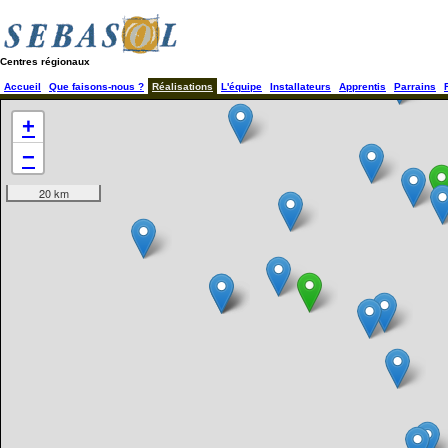
Centres régionaux
Accueil
Que faisons-nous ?
Réalisations
L'équipe
Installateurs
Apprentis
Parrains
+
−
20 km