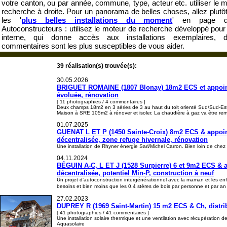
votre canton, ou par année, commune, type, acteur etc. utiliser le 
recherche à droite. Pour un panorama de belles choses, allez plutôt
les '
plus belles installations du moment
' en page d'a
Autoconstructeurs : utilisez le moteur de recherche développé pou
interne, qui donne accès aux installations exemplaires, 
commentaires sont les plus susceptibles de vous aider.
39 réalisation(s) trouvée(s):
30.05.2026
BRIGUET ROMAINE (1807 Blonay) 18m2 ECS et appoint 
évoluée, rénovation
[ 11 photographies / 4 commentaires ]
Deux champs 18m2 en 3 séries de 3 au haut du toit orienté Sud/Sud-Est
Maison à SRE 105m2 à rénover et isoler. La chaudière à gaz va être r
01.07.2025
GUENAT L ET P (1450 Sainte-Croix) 8m2 ECS & appoint 
décentralisée, zone refuge hivernale, rénovation
Une installation de Rhyner énergie Sarl/Michel Carron. Bien loin de chez 
04.11.2024
BÉGUIN A-C, L ET J (1528 Surpierre) 6 et 9m2 ECS & app
décentralisée, potentiel Min-P, construction à neuf
Un projet d'autoconstruction intergénérationnel avec la maman et les en
besoins et bien moins que les 0.4 stères de bois par personne et par a
27.02.2023
DUPREY R (1969 Saint-Martin) 15 m2 ECS & Ch, distrib
[ 41 photographies / 41 commentaires ]
Une installation solaire thermique et une ventilation avec récupération de
Aquasolaire